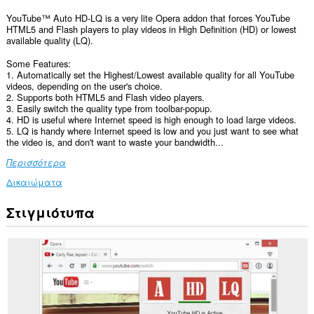
YouTube™ Auto HD-LQ is a very lite Opera addon that forces YouTube
HTML5 and Flash players to play videos in High Definition (HD) or lowest
available quality (LQ).
Some Features:
1. Automatically set the Highest/Lowest available quality for all YouTube
videos, depending on the user's choice.
2. Supports both HTML5 and Flash video players.
3. Easily switch the quality type from toolbar-popup.
4. HD is useful where Internet speed is high enough to load large videos.
5. LQ is handy where Internet speed is low and you just want to see what
the video is, and don't want to waste your bandwidth...
Περισσότερα
Δικαιώματα
Στιγμιότυπα
Αυτή
η
επέκταση
μπορεί
να
έχει
πρόσβαση
στα
δεδομένα
σας