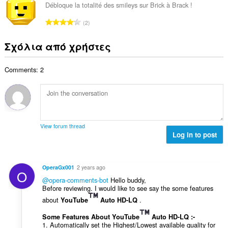
ο
ο
ω
Débloque la totalité des smileys sur Brick à Brack !
θ
γ
λ
ν
μ
Σ
ή
2
ο
:
ο
ύ
σ
β
λ
ν
ε
Σχόλια από χρήστες
α
ο
ο
ω
θ
γ
λ
ν
μ
ή
Comments: 2
ο
:
ο
σ
β
λ
ε
α
ο
ω
θ
γ
ν
μ
ή
:
ο
σ
View forum thread
λ
Log in to post
ε
ο
ω
γ
ν
ή
:
OperaGx001
2 years ago
O
σ
@opera-comments-bot
Hello buddy,
ε
Before reviewing. I would like to see say the some features
ω
about
.
YouTube
Auto HD-LQ
ν
:
Some Features About YouTube
Auto HD-LQ :-
1. Automatically set the Highest/Lowest available quality for