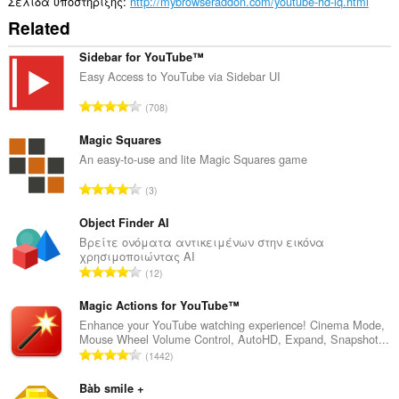
Σελίδα υποστήριξης
http://mybrowseraddon.com/youtube-hd-lq.html
Related
Sidebar for YouTube™
Easy Access to YouTube via Sidebar UI
Σ
708
ύ
ν
Magic Squares
ο
An easy-to-use and lite Magic Squares game
λ
Σ
3
ο
ύ
β
ν
Object Finder AI
α
ο
Βρείτε ονόματα αντικειμένων στην εικόνα
θ
χρησιμοποιώντας AI
λ
μ
Σ
12
ο
ο
ύ
β
λ
ν
Magic Actions for YouTube™
α
ο
ο
Enhance your YouTube watching experience! Cinema Mode,
θ
γ
Mouse Wheel Volume Control, AutoHD, Expand, Snapshot...
λ
μ
Σ
ή
1442
ο
ο
ύ
σ
β
λ
ν
Bàb smile +
ε
α