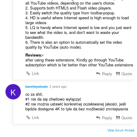
all YouTube videos, depending on the user's choice.
2. Supports both HTML5 and Flash video players.
3. Easily switch the quality type from toolbar-popup.
4. HD is useful where Internet speed is high enough to load
large videos.
5. LQ is handy where Internet speed is low and you just want
to see what the video is, and don't want to waste your
bandwidth.
6. There is also an option to automatically set the video
quality by YouTube (auto mode).
Reviews:-
after using these extensions. Kindly go through YouTube
subscription which is far better than other YouTube extensions
Link
Reply
Quote
karolmyslowic
2 years ago
K
co za shit,
#1 nie da się chwilowo wyłączyć
#2 nie można ustawić konkretnej oczekiwanej jakości, jeśli
będzie dostępne 4K to tyle da bez możliwości zmniejszenia
Link
Reply
Quote
View forum thread