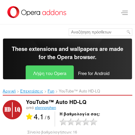
Μετάβαση
στο
κύριο
περιεχόμενο
These extensions and wallpapers are made
for the
Opera browser
.
Λήψη του Opera
Free for Android
Αρχική
Επεκτάσεις
Fun
YouTube™ Auto HD-LQ‎
YouTube™ Auto HD-LQ
από
elennorphen
4.1
Η βαθμολογία σας
/ 5
Σύνολο βαθμολογήσεων:
16