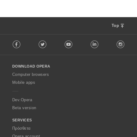
Top
F
Facebook
Twitter
Youtube
LinkedIn
Instag
o
l
l
o
DOWNLOAD OPERA
w
O
Computer browsers
p
Mobile apps
e
r
a
Dev.Opera
Beta version
SERVICES
Πρόσθετα
Opera account