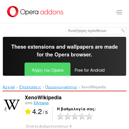
Μετάβαση
στο
κύριο
περιεχόμενο
These extensions and wallpapers are made
for the
Opera browser
.
Λήψη του Opera
Free for Android
Αρχική
Επεκτάσεις
Παραγωγικότητα
XenoWikipedia‎
XenoWikipedia
από
XAntares
4.2
Η βαθμολογία σας
/ 5
Σύνολο βαθμολογήσεων:
6