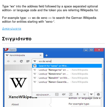
Type ”wx“ into the address field followed by a space separated optional
edition- or language code and the token you are referring Wikipedia for.
For example type: »» wx de xeno «« to search the German Wikipedia
edition for entities starting with ”xeno-“.
Δικαιώματα
Στιγμιότυπο
Αυτή
η
επέκταση
μπορεί
να
έχει
πρόσβαση
στα
δεδομένα
σας
σε
ορισμένους
ιστότοπους.