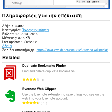
Πληροφορίες για την επέκταση
Λήψεις
8.399
Κατηγορία
Παραγωγικότητα
Έκδοση
1.1.2013.35616
Μέγεθος
37,5 KB
Last update
19/12/2022
Άδεια
Σελίδα υποστήριξης
https://xaxa.vivaldi.net/2013/12/27/xeno-wikipedia/
Related
Duplicate Bookmarks Finder
Find and delete duplicate bookmarks.
Σ
8
ύ
ν
Evernote Web Clipper
ο
Use the Evernote extension to save things you see on the
web into your Evernote account.
λ
Σ
610
ο
ύ
β
GitHub Hovercard