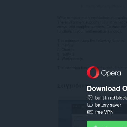
Σύνολο βαθμολογήσεων:
9
Write complex math expressions in a worksp
The environment supports full mathematical
arrays, and complex numbers. To ease the 
functions in your mathematical sandbox.
This extension uses the following libraries:
1. math.js
2. Chart.js
3. Notify.js
4. Workspace.js
The extension has a powerful built-in plotti
Στιγμιότυπο
Download O
built-in ad bloc
battery saver
free VPN