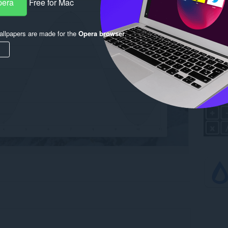
pera
Free for Mac
llpapers are made for the
Opera browser
.