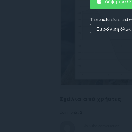
Λήψη του O
These extensions and wa
Εμφάνιση όλων
Σχόλια από χρήστες
Comments: 2