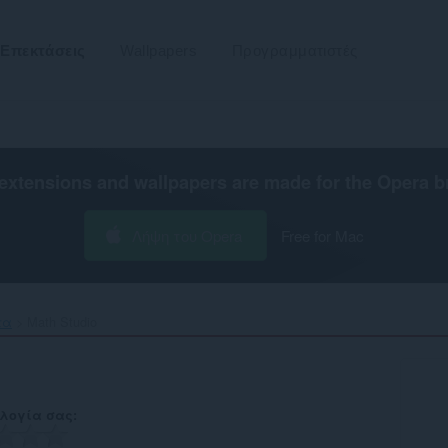
Επεκτάσεις
Wallpapers
Προγραμματιστές
extensions and wallpapers are made for the
Opera b
Λήψη του Opera
Free for Mac
τα
Math Studio‎
λογία σας