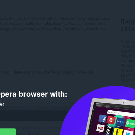
ace that can be accessed within a browser tab or toolbar popup.
Πληρ
 expressions thanks to mathjs libraries. You can use matrixes,
επέκ
usage, you can even write JavaScript functions and use those
Λήψεις
Κατηγο
Έκδοση
Μέγεθο
Last up
Άδεια
Ιστότο
ng tool. Make sure to visit the FAQs page for more info.
Σελίδα
Σελίδα
Rela
pera browser with:
ker