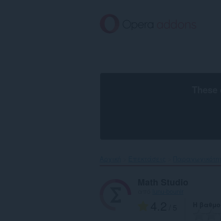
Μετάβαση
στο
κύριο
περιεχόμενο
These 
Αρχική
Επεκτάσεις
Παραγωγικότη
Math Studio
από
lunu-bounir
4.2
Η βαθμο
/ 5