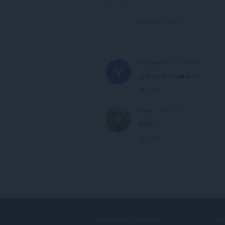
View forum thread
Yanadenar
10 months ago
Y
для учебы самое то
Link
eryxo
1 year ago
great!
Link
DOWNLOAD OPERA
S