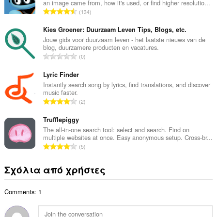
an image came from, how it's used, or find higher resolutio...
λ
Σ
134
ο
ύ
β
ν
Kies Groener: Duurzaam Leven Tips, Blogs, etc.
α
ο
Jouw gids voor duurzaam leven - het laatste nieuws van de
θ
blog, duurzamere producten en vacatures.
λ
μ
Σ
0
ο
ο
ύ
β
λ
ν
Lyric Finder
α
ο
ο
Instantly search song by lyrics, find translations, and discover
θ
γ
music faster.
λ
μ
Σ
ή
2
ο
ο
ύ
σ
β
λ
ν
Trufflepiggy
ε
α
ο
ο
ω
The all-in-one search tool: select and search. Find on
θ
γ
multiple websites at once. Easy anonymous setup. Cross-br...
λ
ν
μ
Σ
ή
5
ο
:
ο
ύ
σ
β
λ
ν
ε
Σχόλια από χρήστες
α
ο
ο
ω
θ
γ
λ
ν
μ
ή
Comments: 1
ο
:
ο
σ
β
λ
ε
α
ο