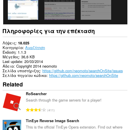
Πληροφορίες για την επέκταση
Λήψεις
18.025
Κατηγορία
Αναζήτηση
Έκδοση
1.1.3
Μέγεθος
36,6 KB
Last update
20/03/2014
Άδεια
Copyright 2014 neomoto
Σελίδα υποστήριξης
https://github.com/neomoto/searchOnSite/issues
Σελίδα πηγαίου κώδικα
https://github.com/neomoto/searchOnSite
Related
RoSearcher
Search through the game servers for a player!
Σ
411
ύ
ν
TinEye Reverse Image Search
ο
This is the official TinEye Opera extension. Find out where