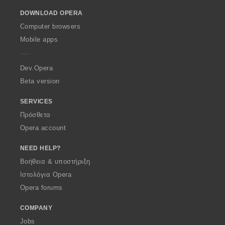
o
DOWNLOAD OPERA
w
O
Computer browsers
p
Mobile apps
e
r
a
Dev.Opera
Beta version
SERVICES
Πρόσθετα
Opera account
NEED HELP?
Βοήθεια & υποστήριξη
Ιστολόγια Opera
Opera forums
COMPANY
Jobs