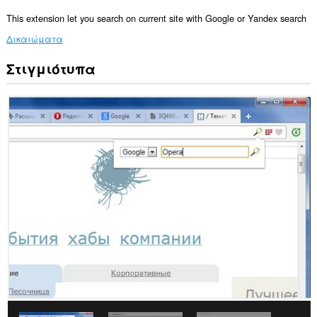
This extension let you search on current site with Google or Yandex search
Δικαιώματα
Στιγμιότυπα
Αυτή
η
επέκταση
μπορεί
να
έχει
πρόσβαση
στις
καρτέλες
σας
και
στη
δραστηριότητα
περιήγησής
σας.