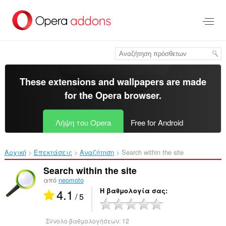
Μετάβαση
στο
κύριο
περιεχόμενο
These extensions and wallpapers are made
for the
Opera browser
.
Λήψη του Opera
Free for Android
Αρχική
Επεκτάσεις
Αναζήτηση
Search within the site‎
Search within the site
από
neomoto
4.1
Η βαθμολογία σας
/ 5
Σύνολο βαθμολογήσεων:
12