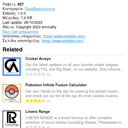
Λήψεις
827
Κατηγορία
Προσβασιμότητα
Έκδοση
1.0.0
Μέγεθος
7,0 KB
Last update
26/10/2023
Άδεια
Copyright 2023 emmalily
Πολιτική απορρήτου
Ιστότοπος υπηρεσίας
https://www.pinkybio.com/
Σελίδα υποστήριξης
https://www.pinkybio.com/
Related
Cricket Arroyo
Get the latest updates on all your favorite cricket leagues,
including PSL and Big Bash, on our website. Stay informe...
Σ
0
ύ
ν
Pokemon Infinte Fusion Calculator
ο
Get your hands on the tips for creating the perfect fusion,
and check out our list of the top 30 most creative fusions.
λ
Σ
7
ο
ύ
β
ν
Linens Range
α
ο
LINENS RANGE is a brand famous to offer complete
θ
selection of home textiles (including Sheets, Pillowcases to...
λ
μ
Σ
0