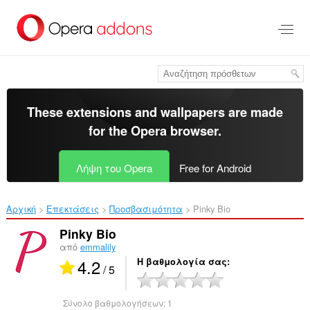
Μετάβαση
στο
κύριο
περιεχόμενο
These extensions and wallpapers are made
for the
Opera browser
.
Λήψη του Opera
Free for Android
Αρχική
Επεκτάσεις
Προσβασιμότητα
Pinky Bio‎
Pinky Bio
από
emmalily
4.2
Η βαθμολογία σας
/ 5
Σύνολο βαθμολογήσεων:
1