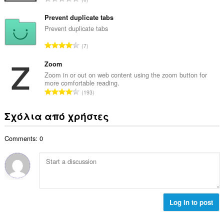
ο
ο
ύ
β
λ
ν
Prevent duplicate tabs
α
ο
ο
Prevent duplicate tabs
θ
γ
λ
μ
Σ
ή
7
ο
ο
ύ
σ
β
λ
ν
Zoom
ε
α
ο
ο
ω
Zoom in or out on web content using the zoom button for
θ
γ
more comfortable reading.
λ
ν
μ
Σ
ή
193
ο
:
ο
ύ
σ
β
λ
ν
ε
Σχόλια από χρήστες
α
ο
ο
ω
θ
γ
λ
ν
μ
ή
Comments: 0
ο
:
ο
σ
β
λ
ε
α
ο
ω
θ
γ
ν
μ
ή
:
ο
σ
λ
Log in to post
ε
ο
ω
γ