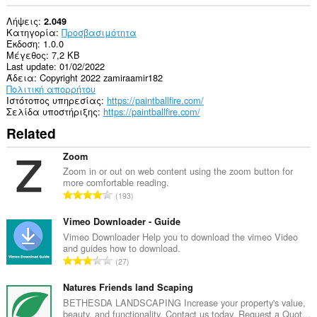
Λήψεις
2.049
Κατηγορία
Προσβασιμότητα
Έκδοση
1.0.0
Μέγεθος
7,2 KB
Last update
01/02/2022
Άδεια
Copyright 2022 zamiraamir182
Πολιτική απορρήτου
Ιστότοπος υπηρεσίας
https://paintballfire.com/
Σελίδα υποστήριξης
https://paintballfire.com/
Related
Zoom
Zoom in or out on web content using the zoom button for
more comfortable reading.
Σ
193
ύ
ν
Vimeo Downloader - Guide
ο
Vimeo Downloader Help you to download the vimeo Video
and guides how to download.
λ
Σ
27
ο
ύ
β
ν
Natures Friends land Scaping
α
ο
BETHESDA LANDSCAPING Increase your property's value,
θ
beauty, and functionality. Contact us today. Request a Quot...
λ