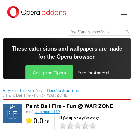
Μετάβαση
στο
κύριο
περιεχόμενο
These extensions and wallpapers are made
for the
Opera browser
.
Λήψη του Opera
Free for Android
Αρχική
Επεκτάσεις
Προσβασιμότητα
Paint Ball Fire - Fun @ WAR ZONE‎
Paint Ball Fire - Fun @ WAR ZONE
από
zamiraamir182
0.0
Η βαθμολογία σας
/ 5