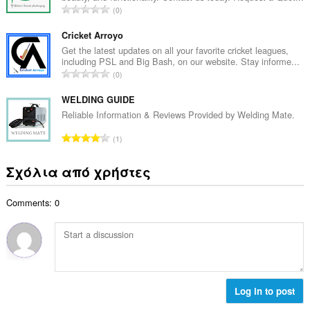
μ
Σ
0
ο
ο
ύ
β
λ
ν
Cricket Arroyo
α
ο
ο
Get the latest updates on all your favorite cricket leagues,
θ
γ
including PSL and Big Bash, on our website. Stay informe...
λ
μ
Σ
ή
0
ο
ο
ύ
σ
β
λ
ν
WELDING GUIDE
ε
α
ο
ο
ω
Reliable Information & Reviews Provided by Welding Mate.
θ
γ
λ
ν
μ
Σ
ή
1
ο
:
ο
ύ
σ
β
λ
ν
ε
Σχόλια από χρήστες
α
ο
ο
ω
θ
γ
λ
ν
μ
ή
Comments: 0
ο
:
ο
σ
β
λ
ε
α
ο
ω
θ
γ
ν
μ
ή
:
ο
σ
λ
Log in to post
ε
ο
ω