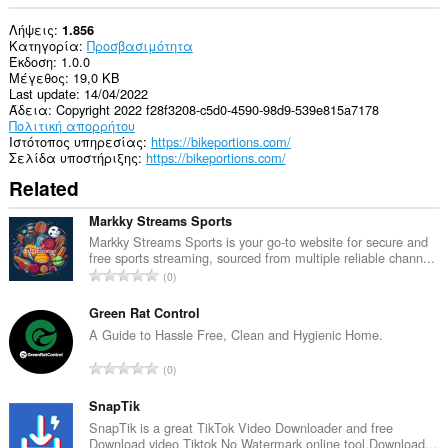
Λήψεις
1.856
Κατηγορία
Προσβασιμότητα
Έκδοση
1.0.0
Μέγεθος
19,0 KB
Last update
14/04/2022
Άδεια
Copyright 2022 f28f3208-c5d0-4590-98d9-539e815a7178
Πολιτική απορρήτου
Ιστότοπος υπηρεσίας
https://bikeportions.com/
Σελίδα υποστήριξης
https://bikeportions.com/
Related
Markky Streams Sports
Markky Streams Sports is your go-to website for secure and
free sports streaming, sourced from multiple reliable chann...
Σ
0
ύ
ν
Green Rat Control
ο
A Guide to Hassle Free, Clean and Hygienic Home.
λ
Σ
0
ο
ύ
β
ν
SnapTik
α
ο
SnapTik is a great TikTok Video Downloader and free
θ
Download video Tiktok No Watermark online tool.Download...
λ