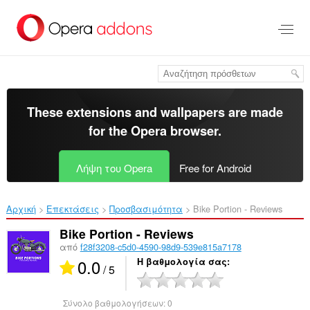
Μετάβαση
στο
κύριο
περιεχόμενο
These extensions and wallpapers are made
for the
Opera browser
.
Λήψη του Opera
Free for Android
Αρχική
Επεκτάσεις
Προσβασιμότητα
Bike Portion - Reviews‎
Bike Portion - Reviews
από
f28f3208-c5d0-4590-98d9-539e815a7178
0.0
Η βαθμολογία σας
/ 5
Σύνολο βαθμολογήσεων:
0