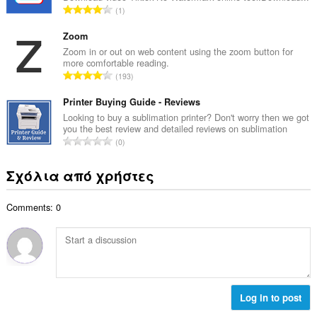
μ
Σ
1
ο
ο
ύ
β
λ
ν
Zoom
α
ο
ο
Zoom in or out on web content using the zoom button for
θ
γ
more comfortable reading.
λ
μ
Σ
ή
193
ο
ο
ύ
σ
β
λ
ν
Printer Buying Guide - Reviews
ε
α
ο
ο
ω
Looking to buy a sublimation printer? Don't worry then we got
θ
γ
you the best review and detailed reviews on sublimation
λ
ν
μ
Σ
ή
0
ο
:
ο
ύ
σ
β
λ
ν
ε
Σχόλια από χρήστες
α
ο
ο
ω
θ
γ
λ
ν
μ
ή
Comments: 0
ο
:
ο
σ
β
λ
ε
α
ο
ω
θ
γ
ν
μ
ή
:
ο
σ
λ
Log in to post
ε
ο
ω