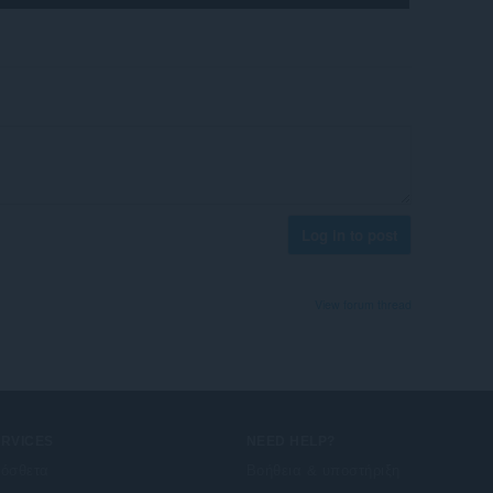
Log in to post
View forum thread
ERVICES
NEED HELP?
όσθετα
Βοήθεια & υποστήριξη