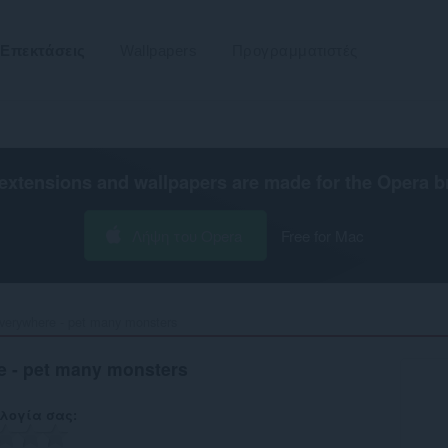
Επεκτάσεις
Wallpapers
Προγραμματιστές
extensions and wallpapers are made for the
Opera b
Λήψη του Opera
Free for Mac
verywhere - pet many monsters‎
 - pet many monsters
λογία σας