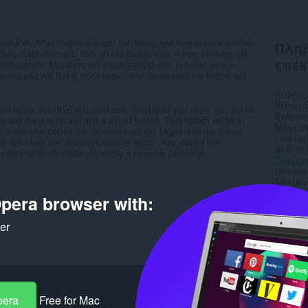
onster Pet. After installing it you can easily see how many monsters
Πληρ
lick. Each time you click on the popup icon, a new monster will
επέκ
 and gesture. Monsters will move around your browser as you
e top you will find a cross button that on clicking the button will
Λήψεις
Κατηγο
ed to the side that you can't see. Whenever you move the mouse
Έκδοση
ill see there is an era and a minus button. Plus button works to
Μέγεθο
ick the plus button the monsters will get bigger and the minus
Last up
ton will make the monsters smaller again. You can try this
Άδεια
his extension will make you enjoy a monster campaign...
Πολιτι
Ιστότο
Σελίδα
pera browser with:
Rela
ker
pera
Free for Mac