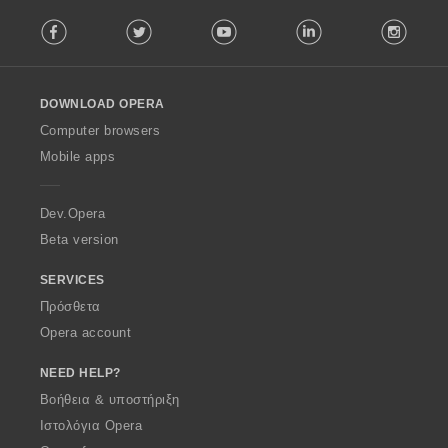
F
Facebook
Twitter
Youtube
LinkedIn
Instag
o
l
l
o
DOWNLOAD OPERA
w
O
Computer browsers
p
Mobile apps
e
r
a
Dev.Opera
Beta version
SERVICES
Πρόσθετα
Opera account
NEED HELP?
Βοήθεια & υποστήριξη
Ιστολόγια Opera