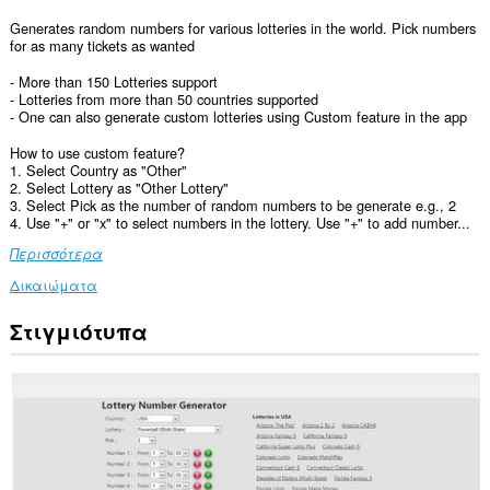
Generates random numbers for various lotteries in the world. Pick numbers
for as many tickets as wanted
- More than 150 Lotteries support
- Lotteries from more than 50 countries supported
- One can also generate custom lotteries using Custom feature in the app
How to use custom feature?
1. Select Country as "Other"
2. Select Lottery as "Other Lottery"
3. Select Pick as the number of random numbers to be generate e.g., 2
4. Use "+" or "x" to select numbers in the lottery. Use "+" to add number...
Περισσότερα
Δικαιώματα
Στιγμιότυπα
Αυτή
η
επέκταση
μπορεί
να
έχει
πρόσβαση
στα
δεδομένα