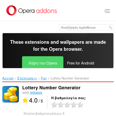
Μετάβαση
στο
κύριο
περιεχόμενο
These extensions and wallpapers are made
for the
Opera browser
.
Λήψη του Opera
Free for Android
Αρχική
Επεκτάσεις
Fun
Lottery Number Generator‎
Lottery Number Generator
από
tejjiapps
4.0
Η βαθμολογία σας
/ 5
Σύνολο βαθμολογήσεων:
5