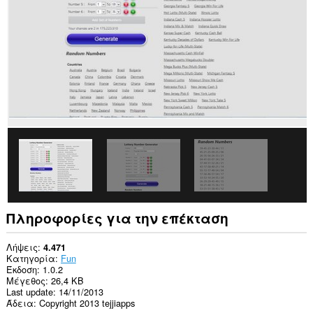
σας
σε
ορισμένους
ιστότοπους.
Αυτή
η
επέκταση
μπορεί
να
έχει
πρόσβαση
στις
καρτέλες
σας
και
στη
δραστηριότητα
περιήγησής
σας.
Πληροφορίες για την επέκταση
This
extension
Λήψεις
4.471
can
Κατηγορία
Fun
store
Έκδοση
1.0.2
an
Μέγεθος
26,4 KB
unlimited
Last update
14/11/2013
amount
Άδεια
Copyright 2013 tejjiapps