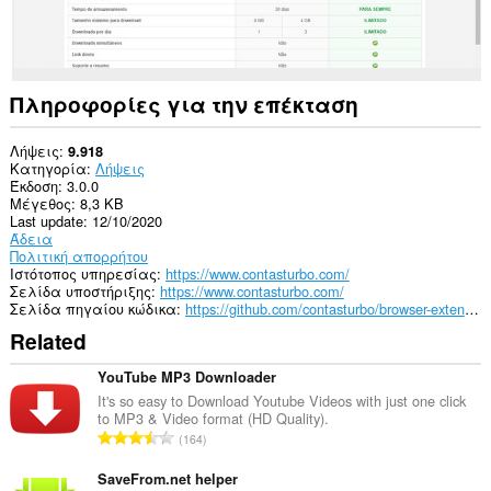
Πληροφορίες για την επέκταση
Λήψεις
9.918
Κατηγορία
Λήψεις
Έκδοση
3.0.0
Μέγεθος
8,3 KB
Last update
12/10/2020
Άδεια
Πολιτική απορρήτου
Ιστότοπος υπηρεσίας
https://www.contasturbo.com/
Σελίδα υποστήριξης
https://www.contasturbo.com/
Σελίδα πηγαίου κώδικα
https://github.com/contasturbo/browser-extension
Related
YouTube MP3 Downloader
It's so easy to Download Youtube Videos with just one click
to MP3 & Video format (HD Quality).
Σ
164
ύ
ν
SaveFrom.net helper