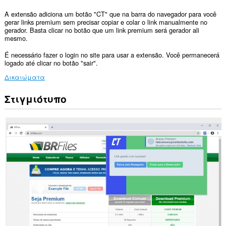
A extensão adiciona um botão "CT" que na barra do navegador para você
gerar links premium sem precisar copiar e colar o link manualmente no
gerador. Basta clicar no botão que um link premium será gerador ali
mesmo.
É necessário fazer o login no site para usar a extensão. Você permanecerá
logado até clicar no botão "sair".
Δικαιώματα
Στιγμιότυπο
Αυτή
η
επέκταση
μπορεί
να
έχει
πρόσβαση
στις
καρτέλες
σας
και
στη
δραστηριότητα
περιήγησής
σας.