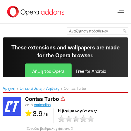
Μετάβαση
στο
κύριο
περιεχόμενο
These extensions and wallpapers are made
for the
Opera browser
.
Λήψη του Opera
Free for Android
Αρχική
Επεκτάσεις
Λήψεις
Contas Turbo‎
Contas Turbo
από
enricodias
3.9
Η βαθμολογία σας
/ 5
Σύνολο βαθμολογήσεων:
2