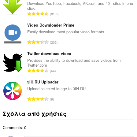
ο
Download YouTube, Facebook, VK.com and 40+ sites in one
click.
λ
Σ
8192
ο
ύ
β
ν
Video Downloader Prime
α
ο
Easily download most popular video formats.
θ
λ
μ
Σ
202
ο
ο
ύ
β
λ
ν
Twitter download video
α
ο
ο
Provides the ability to download and save videos from
θ
γ
Twitter.com
λ
μ
Σ
ή
64
ο
ο
ύ
σ
β
λ
ν
3IH.RU Uploader
ε
α
ο
ο
ω
Upload selected image to 3IH.RU
θ
γ
λ
ν
μ
Σ
ή
9
ο
:
ο
ύ
σ
β
λ
ν
ε
Σχόλια από χρήστες
α
ο
ο
ω
θ
γ
λ
ν
μ
ή
Comments: 0
ο
:
ο
σ
β