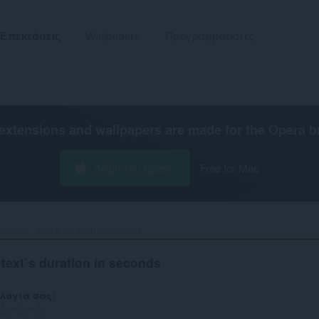
Επεκτάσεις
Wallpapers
Προγραμματιστές
extensions and wallpapers are made for the
Opera b
Λήψη του Opera
Free for Mac
counter - text`s duration in seconds‎
 text`s duration in seconds
λογία σας