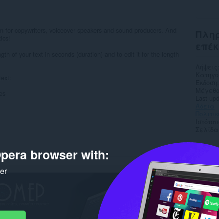
n for copywriters, voiceover speakers and sound producers. And
Πληρ
ics!
επέκ
th of your text in seconds (duration) and to edit it for the length
Λήψεις
Κατηγο
text:
Έκδοση
Μέγεθο
es
Last up
Άδεια
Πολιτι
Ιστότο
Σελίδα
Rela
pera browser with:
ker