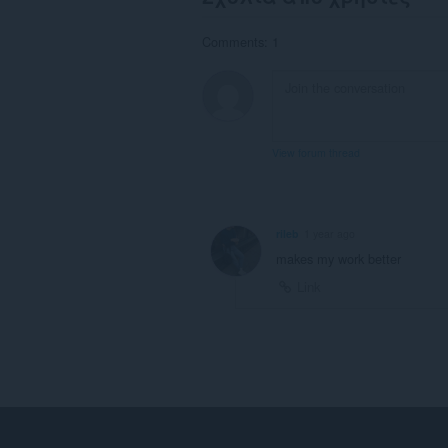
Comments: 1
View forum thread
rileb
1 year ago
makes my work better
Link