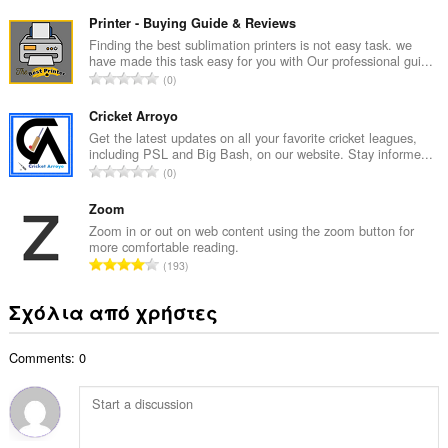
ύ
β
ν
Printer - Buying Guide & Reviews
α
ο
Finding the best sublimation printers is not easy task. we
θ
have made this task easy for you with Our professional gui...
λ
μ
Σ
0
ο
ο
ύ
β
λ
ν
Cricket Arroyo
α
ο
ο
Get the latest updates on all your favorite cricket leagues,
θ
γ
including PSL and Big Bash, on our website. Stay informe...
λ
μ
Σ
ή
0
ο
ο
ύ
σ
β
λ
ν
Zoom
ε
α
ο
ο
ω
Zoom in or out on web content using the zoom button for
θ
γ
more comfortable reading.
λ
ν
μ
Σ
ή
193
ο
:
ο
ύ
σ
β
λ
ν
ε
Σχόλια από χρήστες
α
ο
ο
ω
θ
γ
λ
ν
μ
ή
Comments: 0
ο
:
ο
σ
β
λ
ε
α
ο
ω
θ
γ
ν
μ