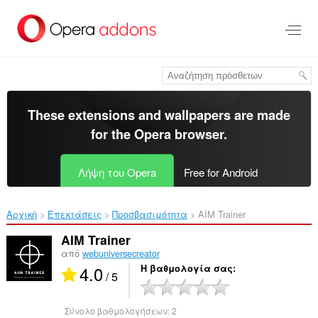
Μετάβαση
στο
κύριο
περιεχόμενο
These extensions and wallpapers are made
for the
Opera browser
.
Λήψη του Opera
Free for Android
Αρχική
Επεκτάσεις
Προσβασιμότητα
AIM Trainer‎
AIM Trainer
από
webuniversecreator
4.0
Η βαθμολογία σας
/ 5
Σύνολο βαθμολογήσεων:
2