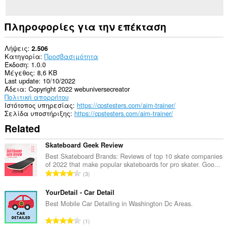
Πληροφορίες για την επέκταση
Λήψεις
2.506
Κατηγορία
Προσβασιμότητα
Έκδοση
1.0.0
Μέγεθος
8,6 KB
Last update
10/10/2022
Άδεια
Copyright 2022 webuniversecreator
Πολιτική απορρήτου
Ιστότοπος υπηρεσίας
https://cpstesters.com/aim-trainer/
Σελίδα υποστήριξης
https://cpstesters.com/aim-trainer/
Related
Skateboard Geek Review
Best Skateboard Brands: Reviews of top 10 skate companies
of 2022 that make popular skateboards for pro skater. Goo...
Σ
3
ύ
ν
YourDetail - Car Detail
ο
Best Mobile Car Detailing in Washington Dc Areas.
λ
Σ
1
ο