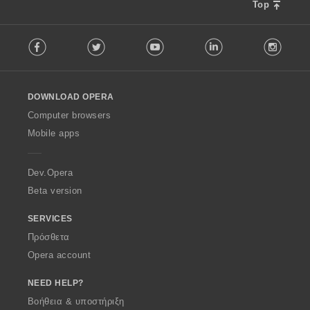
:
Top
F
Facebook
Twitter
Youtube
LinkedIn
Instag
o
l
l
o
DOWNLOAD OPERA
w
O
Computer browsers
p
Mobile apps
e
r
a
Dev.Opera
Beta version
SERVICES
Πρόσθετα
Opera account
NEED HELP?
Βοήθεια & υποστήριξη