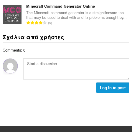
ύ
σ
β
λ
ν
Minecraft Command Generator Online
ε
α
ο
ο
ω
The Minecraft command generator is a straightforward tool
θ
γ
that may be used to deal with and fix problems brought by...
λ
ν
μ
Σ
ή
5
ο
:
ο
ύ
σ
β
λ
ν
ε
Σχόλια από χρήστες
α
ο
ο
ω
θ
γ
λ
ν
μ
ή
Comments: 0
ο
:
ο
σ
β
λ
ε
α
ο
ω
θ
γ
ν
μ
ή
:
ο
σ
λ
Log in to post
ε
ο
ω
γ
ν
ή
:
σ
ε
ω
ν