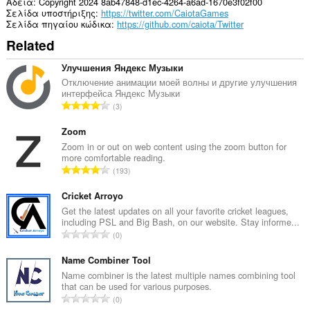
Άδεια
Copyright 2024 8ab47848-d1ec-4264-a6ad-1670e3f02f00
Σελίδα υποστήριξης
https://twitter.com/CaiotaGames
Σελίδα πηγαίου κώδικα
https://github.com/caiota/Twitter
Related
Улучшения Яндекс Музыки
Отключение анимации моей волны и другие улучшения
интерфейса Яндекс Музыки
Σ
3
ύ
ν
Zoom
ο
Zoom in or out on web content using the zoom button for
more comfortable reading.
λ
Σ
193
ο
ύ
β
ν
Cricket Arroyo
α
ο
Get the latest updates on all your favorite cricket leagues,
θ
including PSL and Big Bash, on our website. Stay informe...
λ
μ
Σ
0
ο
ο
ύ
β
λ
ν
Name Combiner Tool
α
ο
ο
Name combiner is the latest multiple names combining tool
θ
γ
that can be used for various purposes.
λ
μ
Σ
ή
0
ο
ο