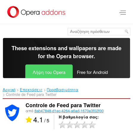
Μετάβαση
στο
κύριο
περιεχόμενο
These extensions and wallpapers are made
for the
Opera browser
.
Λήψη του Opera
Free for Android
Αρχική
Επεκτάσεις
Προσβασιμότητα
Controle de Feed para Twitter‎
Controle de Feed para Twitter
από
8ab47848-d1ec-4264-a6ad-1670e3f02f00
4.1
Η βαθμολογία σας
/ 5