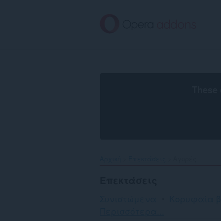
Μετάβαση
στο
κύριο
περιεχόμενο
These 
Αρχική
Επεκτάσεις
Αγορές
Επεκτάσεις
Συνιστώμενα
Κορυφαία 
Ταξινόμηση
Περισσότερα...