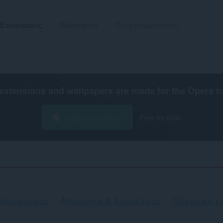
Επεκτάσεις
Wallpapers
Προγραμματιστές
extensions and wallpapers are made for the
Opera b
Λήψη του Opera
Free for Mac
βαθμολογία
Απόρρητο & Ασφάλεια
Πλευρική ε