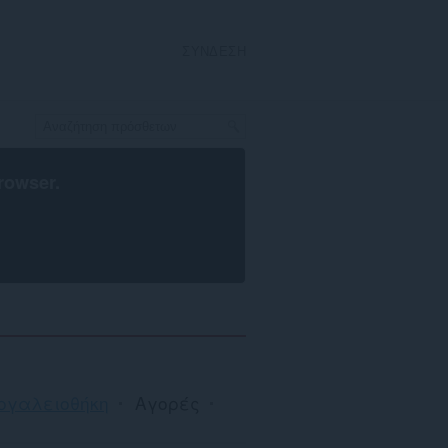
ΣΎΝΔΕΣΗ
rowser
.
ργαλειοθήκη
Αγορές