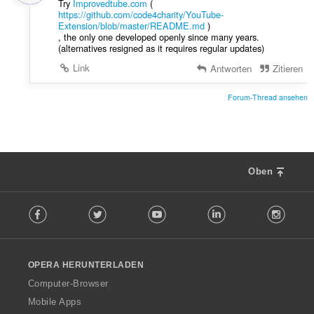
Try
Improvedtube.com
(
https://github.com/code4charity/YouTube-
Extension/blob/master/README.md
)
, the only one developed openly since many years.
(alternatives resigned as it requires regular updates)
Link
Antworten
Zitieren
Forum-Thread ansehen
Oben
F
Facebook
Twitter
Youtube
LinkedIn
Instag
o
l
l
o
OPERA HERUNTERLADEN
w
O
Computer-Browser
p
Mobile Apps
e