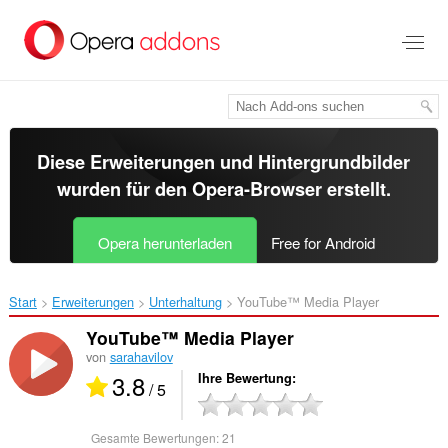
Zum
Hauptinhalt
springen
Diese Erweiterungen und Hintergrundbilder
wurden für den
Opera-Browser
erstellt.
Opera herunterladen
Free for Android
Start
Erweiterungen
Unterhaltung
YouTube™ Media Player‎
YouTube™ Media Player
von
sarahavilov
3.8
Ihre Bewertung
/ 5
Gesamte Bewertungen:
21