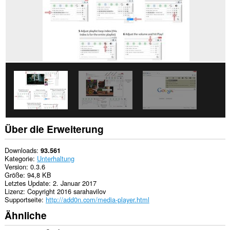
kann
auf
Ihre
Tabs
und
Browseraktivitäten
zugreifen.
Über die Erweiterung
Downloads
93.561
Kategorie
Unterhaltung
Version
0.3.6
Größe
94,8 KB
Letztes Update
2. Januar 2017
Lizenz
Copyright 2016 sarahavilov
Supportseite
http://add0n.com/media-player.html
Ähnliche