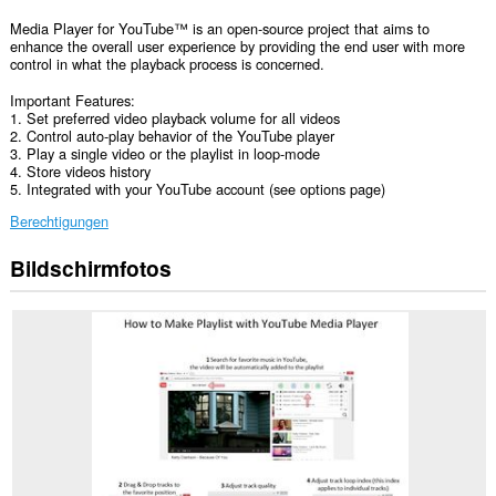
Media Player for YouTube™ is an open-source project that aims to
enhance the overall user experience by providing the end user with more
control in what the playback process is concerned.
Important Features:
1. Set preferred video playback volume for all videos
2. Control auto-play behavior of the YouTube player
3. Play a single video or the playlist in loop-mode
4. Store videos history
5. Integrated with your YouTube account (see options page)
Berechtigungen
Bildschirmfotos
Diese
Erweiterung
kann
auf
Ihre
Daten
auf
allen
Webseiten
zugreifen.
Diese
Erweiterung