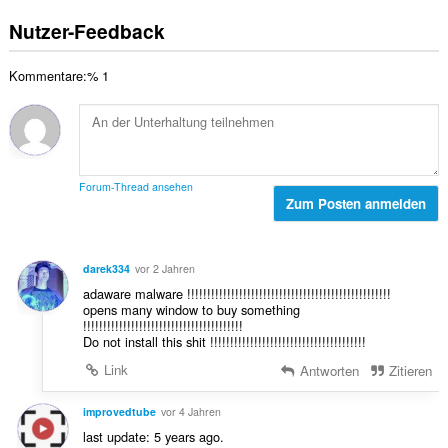
e
g
e
r
s
e
Nutzer-Feedback
B
t
a
n
e
u
m
:
w
n
Kommentare:% 1
t
e
g
e
r
e
B
t
n
e
u
:
w
n
e
g
Forum-Thread ansehen
r
Zum Posten anmelden
e
t
n
u
:
n
darek334
vor 2 Jahren
g
adaware malware !!!!!!!!!!!!!!!!!!!!!!!!!!!!!!!!!!!!!!!!!!!!!!!!!!!
e
opens many window to buy something
n
!!!!!!!!!!!!!!!!!!!!!!!!!!!!!!!!!!!!!!!!
:
Do not install this shit !!!!!!!!!!!!!!!!!!!!!!!!!!!!!!!!!!!!!!!
Link
Antworten
Zitieren
improvedtube
vor 4 Jahren
last update: 5 years ago.