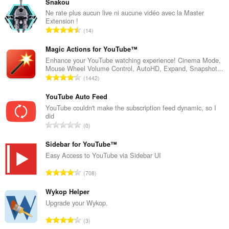
Snakou
Ne rate plus aucun live ni aucune vidéo avec la Master
Extension !
G
14
e
s
Magic Actions for YouTube™
a
Enhance your YouTube watching experience! Cinema Mode,
Mouse Wheel Volume Control, AutoHD, Expand, Snapshot...
m
G
1442
t
e
e
s
YouTube Auto Feed
B
a
YouTube couldn't make the subscription feed dynamic, so I
e
did
m
w
G
0
t
e
e
e
r
s
Sidebar for YouTube™
B
t
a
Easy Access to YouTube via Sidebar UI
e
u
m
w
G
n
708
t
e
e
g
e
r
s
Wykop Helper
e
B
t
a
n
Upgrade your Wykop.
e
u
m
:
w
G
n
3
t
e