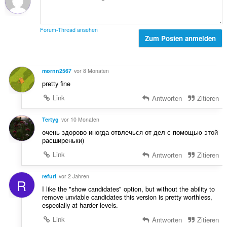
n
e
u
:
w
n
e
g
Forum-Thread ansehen
r
Zum Posten anmelden
e
t
n
u
:
n
mornn2567
vor 8 Monaten
g
pretty fine
e
n
Link
Antworten
Zitieren
:
Tertyg
vor 10 Monaten
очень здорово иногда отвлечься от дел с помощью этой
расширеньки)
Link
Antworten
Zitieren
refurl
vor 2 Jahren
R
I like the "show candidates" option, but without the ability to
remove unviable candidates this version is pretty worthless,
especially at harder levels.
Link
Antworten
Zitieren