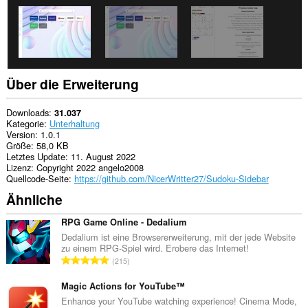
Über die Erweiterung
Downloads
31.037
Kategorie
Unterhaltung
Version
1.0.1
Größe
58,0 KB
Letztes Update
11. August 2022
Lizenz
Copyright 2022 angelo2008
Quellcode-Seite
https://github.com/NicerWritter27/Sudoku-Sidebar
Ähnliche
RPG Game Online - Dedalium
Dedalium ist eine Browsererweiterung, mit der jede Website
zu einem RPG-Spiel wird. Erobere das Internet!
G
215
e
s
Magic Actions for YouTube™
a
Enhance your YouTube watching experience! Cinema Mode,