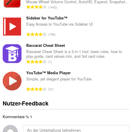
Mouse Wheel Volume Control, AutoHD, Expand, Snapshot...
m
G
1442
t
e
e
s
Sidebar for YouTube™
B
a
Easy Access to YouTube via Sidebar UI
e
m
w
G
708
t
e
e
e
r
s
Baccarat Cheat Sheet
B
t
a
Baccarat Cheat Sheet is a 3-in-1 tool: basic rules, how to
e
u
play guide, card values info, and 3rd card rules.
m
w
G
n
1
t
e
e
g
e
r
s
YouTube™ Media Player
e
B
t
a
n
Simple, yet elegant player for YouTube
e
u
m
:
w
G
n
21
t
e
e
g
e
r
s
e
Nutzer-Feedback
B
t
a
n
e
u
m
:
w
n
Kommentare:% 1
t
e
g
e
r
e
B
t