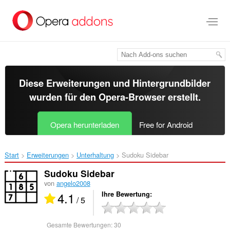
Zum
Hauptinhalt
springen
Diese Erweiterungen und Hintergrundbilder
wurden für den
Opera-Browser
erstellt.
Opera herunterladen
Free for Android
Start
Erweiterungen
Unterhaltung
Sudoku Sidebar‎
Sudoku Sidebar
von
angelo2008
4.1
Ihre Bewertung
/ 5
Gesamte Bewertungen:
30