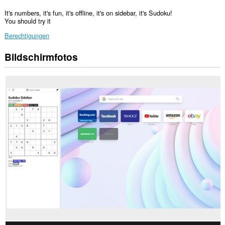
It's numbers, it's fun, it's offline, it's on sidebar, it's Sudoku!
You should try it
Berechtigungen
Bildschirmfotos
Diese
Erweiterung
fügt
der
Seitenleiste
einen
Bereich
hinzu.