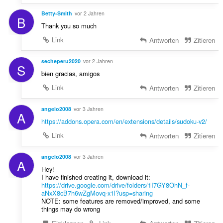
Betty-Smith
vor 2 Jahren
B
Thank you so much
Link
Antworten
Zitieren
secheperu2020
vor 2 Jahren
S
bien gracias, amigos
Link
Antworten
Zitieren
angelo2008
vor 3 Jahren
A
https://addons.opera.com/en/extensions/details/sudoku-v2/
Link
Antworten
Zitieren
angelo2008
vor 3 Jahren
A
Hey!
I have finished creating it, download it:
https://drive.google.com/drive/folders/1I7GY8OhN_f-
aNxX8cB7h6wZgMovq-x1l?usp=sharing
NOTE: some features are removed/improved, and some
things may do wrong