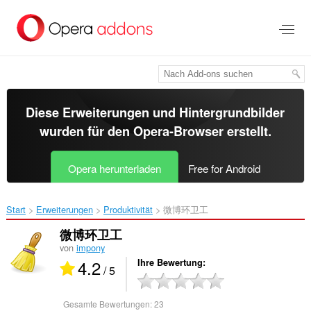
Zum
Hauptinhalt
springen
Diese Erweiterungen und Hintergrundbilder
wurden für den
Opera-Browser
erstellt.
Opera herunterladen
Free for Android
Start
Erweiterungen
Produktivität
微博环卫工‎
微博环卫工
von
impony
4.2
Ihre Bewertung
/ 5
Gesamte Bewertungen:
23