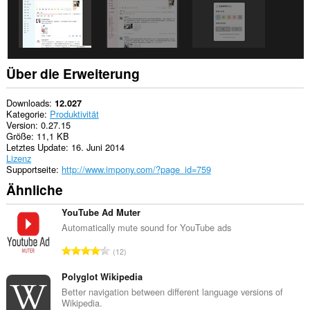
Über die Erweiterung
Downloads
12.027
Kategorie
Produktivität
Version
0.27.15
Größe
11,1 KB
Letztes Update
16. Juni 2014
Lizenz
Supportseite
http://www.impony.com/?page_id=759
Ähnliche
YouTube Ad Muter
Automatically mute sound for YouTube ads
G
12
e
s
Polyglot Wikipedia
a
Better navigation between different language versions of
Wikipedia.
m