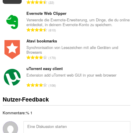
G
22
t
e
e
s
Evernote Web Clipper
B
a
Verwende die Evernote-Erweiterung, um Dinge, die du online
e
entdeckst, in deinem Evernote-Konto zu speichern.
m
w
G
610
t
e
e
e
r
s
Atavi bookmarks
B
t
a
Synchronisation von Lesezeichen mit alle Geräten und
e
u
Browsers
m
w
G
n
170
t
e
e
g
e
r
s
uTorrent easy client
e
B
t
a
n
Extension add uTorrent web GUI in your web browser
e
u
m
:
w
G
n
106
t
e
e
g
e
r
s
e
Nutzer-Feedback
B
t
a
n
e
u
m
:
w
n
Kommentare:% 1
t
e
g
e
r
e
B
t
n
e