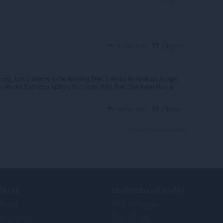
Antworten
Zitieren
o long, but it seems to be working fine! I would to have an Image
Audio Extractor option, but other than that, the extension is
Antworten
Zitieren
Forum-Thread ansehen
ENSTE
BENÖTIGEN SIE HILFE?
d-ons
Hilfe & Support
era-Konto
Opera-Blogs