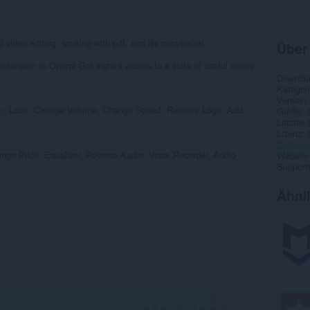
 video editing, working with pdf, and file conversion.
Über
xtension to Opera! Get instant access to a suite of useful online
Downlo
Kategor
Version
tion, Loop, Change Volume, Change Speed, Remove Logo, Add
Größe
r
Letztes
Lizenz
Datensc
e Pitch, Equalizer, Reverse Audio, Voice Recorder, Audio
Website
Supports
Ähnl