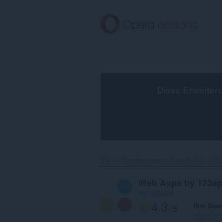
Zum
Hauptinhalt
springen
Diese Erweiter
Start
Erweiterungen
Produktivität
Web
Web Apps by 123a
von
123apps
4.3
Ihre Bew
/ 5