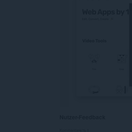
einigen
Webseiten
zugreifen.
Nutzer-Feedback
Kommentare:% 1