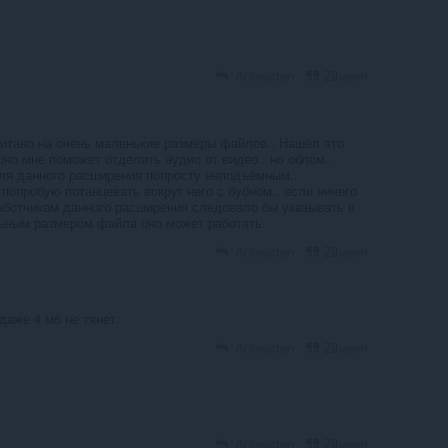
Antworten
Zitieren
читано на очень маленькие размеры файлов.. Нашёл это
но мне поможет отделить аудио от видео.. но облом..
ля данного расширения попросту неподъёмным..
попробую потанцевать вокруг него с бубном.. если ничего
работчикам данного расширения следовало бы указывать в
ьным размером файла оно может работать.
Antworten
Zitieren
 даже 4 мб не тянет.
Antworten
Zitieren
Antworten
Zitieren