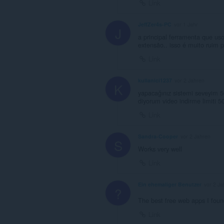
Link
JeffZer4s-PC
vor 1 Jahr
J
a principal ferramenta que us
extensão.. isso é muito ruim p
Link
kullanici1237
vor 2 Jahren
K
yapacağınız sistemi seveyim 5
diyorum video indirme limiti 
Link
Sandra-Cooper
vor 2 Jahren
S
Works very well
Link
Ein ehemaliger Benutzer
vor 2 Ja
?
The best free web apps I found
Link