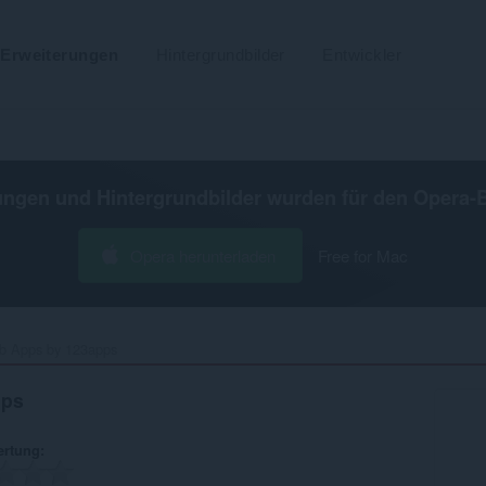
Erweiterungen
Hintergrundbilder
Entwickler
ungen und Hintergrundbilder wurden für den
Opera-
Opera herunterladen
Free for Mac
 Apps by 123apps‎
pps
ertung