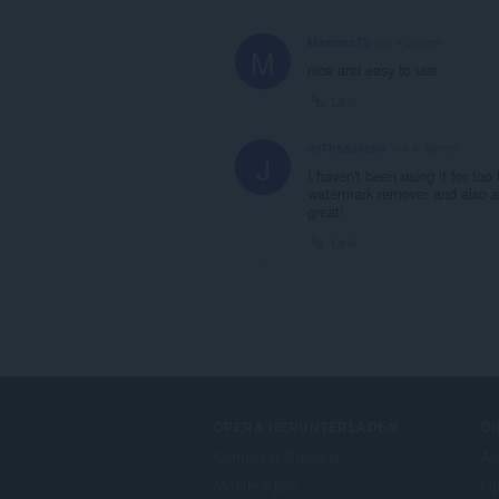
Madman79
vor 4 Jahren
M
nice and easy to use
Link
JoTheXplosiv
vor 4 Jahren
J
I haven't been using it for to
watermark remover and also an 
great!
Link
OPERA HERUNTERLADEN
DI
Computer-Browser
Ad
Mobile Apps
Op