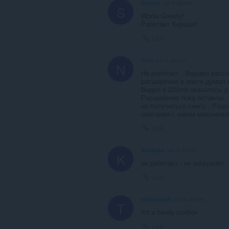
Secton
vor 4 Jahren
S
Works Greatly!
Работает Хорошо!
Link
num
vor 4 Jahren
N
Не работает.. Видимо расс
расширение в инете думал о
Видео в 220mb оказалось д
Расширение пока оставлю.. 
не получиться снесу.. Раз
описании с каким максимал
Link
Kulibaka
vor 4 Jahren
K
не работает - не загружает.
Link
teknomobil
vor 4 Jahren
T
It's a handy toolbox
Link