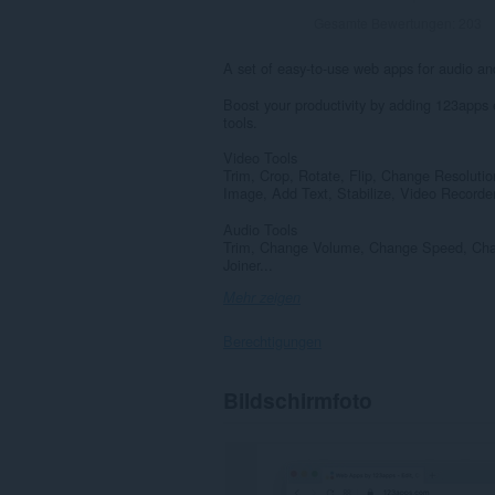
Gesamte Bewertungen:
203
A set of easy-to-use web apps for audio and
Boost your productivity by adding 123apps e
tools.
Video Tools
Trim, Crop, Rotate, Flip, Change Resolu
Image, Add Text, Stabilize, Video Recorde
Audio Tools
Trim, Change Volume, Change Speed, Chang
Joiner...
Mehr zeigen
Berechtigungen
Diese
Bildschirmfoto
Erweiterung
kann
auf
Ihre
Daten
auf