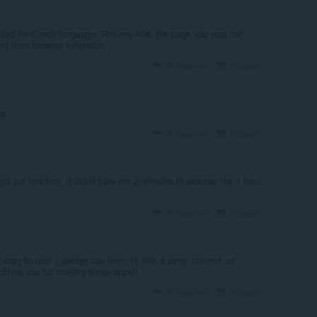
lized for Czech language. Returns 404, the page /cs/ was not
ned from browser extension
Antworten
Zitieren
se
Antworten
Zitieren
mp3 cut function. It didn't take me 2 minutes to process the 1 hour
Antworten
Zitieren
 easy to use! I always use them to trim a song, convert, or
od Bless you for making these apps!!
Antworten
Zitieren