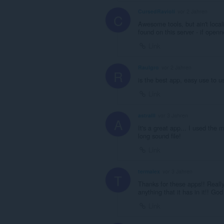
CursedRavioli
vor 2 Jahren
C
Awesome tools, but ain't loca
found on this server - if open
Link
Raulgro
vor 2 Jahren
R
is the best app, easy use to u
Link
astralll
vor 3 Jahren
A
It's a great app... I used the 
long sound file!
Link
termalex
vor 3 Jahren
T
Thanks for these apps!! Really
anything that it has in it!! G
Link