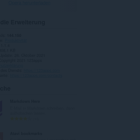
Opera herunterladen
 die Erweiterung
ads
144.150
ie
Produktivität
1.1.4
308,1 KB
 Update
26. Oktober 2021
Copyright 2021 123apps
hutzerklärung
 des Diensts
https://123apps.com
eite
https://123apps.com/contacts
iche
Markdown Here
E-Mail in Markdown schreiben, dann
aufhübschen lassen.
G
10
e
s
Atavi bookmarks
a
Synchronisation von Lesezeichen mit