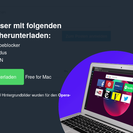
er mit folgenden
herunterladen:
Zum Posten anmelden
rbeblocker
dus
PN
Antworten
Zitieren
terladen
Free for Mac
попытке удалить логотип с видео, сразу чёрный экран. Кто
 Hintergrundbilder wurden für den
Opera-
не так ?
Antworten
Zitieren