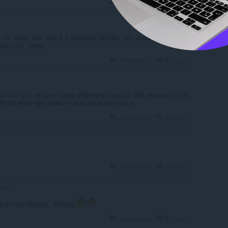
Antworten
Zitieren
o em vosso site, que é a gravação de tela, não existe na
ara mim.. triste..
Antworten
Zitieren
00 mb limit ne bunu başta söylesene 2 saattir edit yapıyorum indir
500 mb diyor eğer hakkım varsa helal etmiyorum.
Antworten
Zitieren
Antworten
Zitieren
hren
 on the internet.. Perfect.
Antworten
Zitieren