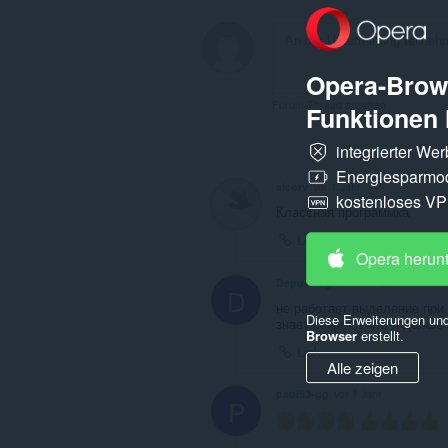
Opera-Brows
Forum-Thread ansehen
Funktionen 
integrierter We
Energiesparmo
aicorv
vor 1 Jahr
kostenloses V
Классная программка
Link
Opera herun
DeputOlegNik
vor 1 Jahr
D
не работает выделение при 
Diese Erweiterungen und
знает секрет ? что я делаю 
Browser
erstellt.
Link
Alle zeigen
paul53-gg
vor 1 Jahr
P