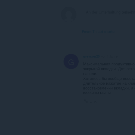
Forum-Thread ansehen
greyson25
vor 4 Jahren
G
Максимальная продуктивно
закрытой вкладки. Для оста
панели.
Хотелось бы вообще восста
длительное нажатие на кла
восстановлении вкладки, а
клавиши мыши.
Link