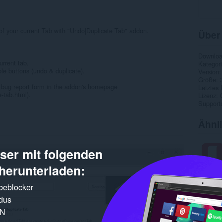
 of your current Tab with "Undo|Duplicate Tab" addon.
Über
Downlo
urrent tab.
Kategor
le buttons (undo & duplicate).
Version
Größe
the bug report form in the addon's homepage
Letztes
-tab.html).
Lizenz
Supports
Ähnl
er mit folgenden
herunterladen:
rbeblocker
dus
PN