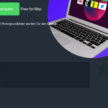
terladen
Free for Mac
 Hintergrundbilder wurden für den
Opera-