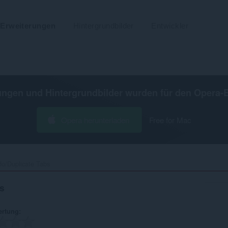
Erweiterungen
Hintergrundbilder
Entwickler
ungen und Hintergrundbilder wurden für den
Opera-
Opera herunterladen
Free for Mac
o/Duplicate Tabs‎
s
ertung