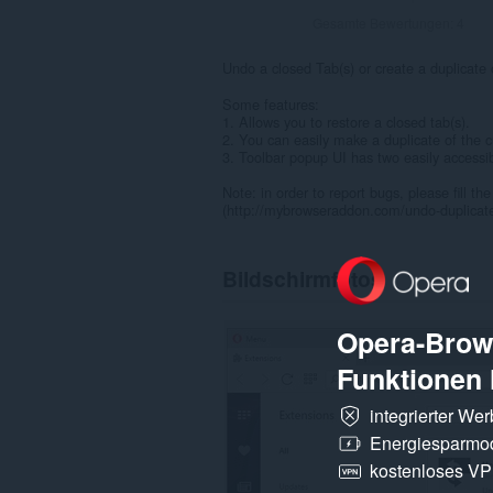
Gesamte Bewertungen:
4
Undo a closed Tab(s) or create a duplicate
Some features:
1. Allows you to restore a closed tab(s).
2. You can easily make a duplicate of the c
3. Toolbar popup UI has two easily accessib
Note: in order to report bugs, please fill 
(http://mybrowseraddon.com/undo-duplicate
Bildschirmfotos
Opera-Brows
Funktionen 
integrierter We
Energiesparmo
kostenloses V