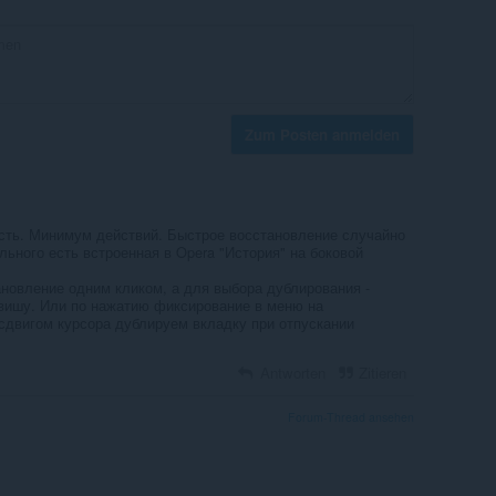
Zum Posten anmelden
сть. Минимум действий. Быстрое восстановление случайно
льного есть встроенная в Opera "История" на боковой
новление одним кликом, а для выбора дублирования -
вишу. Или по нажатию фиксирование в меню на
 сдвигом курсора дублируем вкладку при отпускании
Antworten
Zitieren
Forum-Thread ansehen