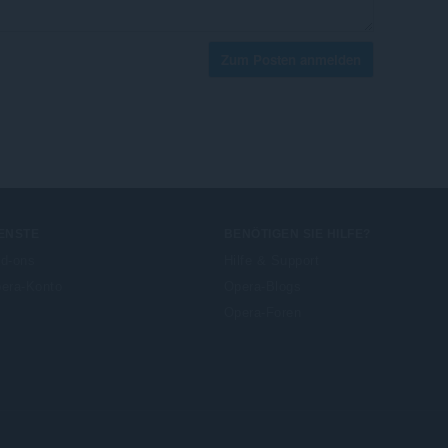
Zum Posten anmelden
ENSTE
BENÖTIGEN SIE HILFE?
d-ons
Hilfe & Support
era-Konto
Opera-Blogs
Opera-Foren