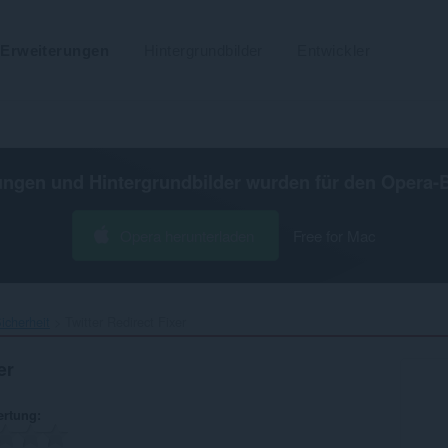
Erweiterungen
Hintergrundbilder
Entwickler
ungen und Hintergrundbilder wurden für den
Opera-
Opera herunterladen
Free for Mac
icherheit
Twitter Redirect Fixer‎
er
ertung