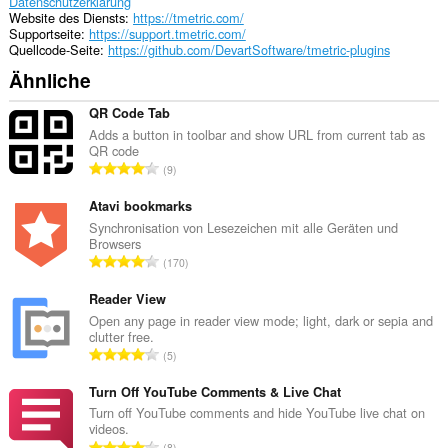
in
Datenschutzerklärung
the
Website des Diensts
https://tmetric.com/
system
Supportseite
https://support.tmetric.com/
tray.
Quellcode-Seite
https://github.com/DevartSoftware/tmetric-plugins
Ähnliche
Diese
Erweiterung
kann
QR Code Tab
auf
Adds a button in toolbar and show URL from current tab as
Ihre
QR code
Tabs
G
9
und
e
Browseraktivitäten
s
Atavi bookmarks
zugreifen.
a
Synchronisation von Lesezeichen mit alle Geräten und
Browsers
m
G
170
t
e
e
s
Reader View
B
a
Open any page in reader view mode; light, dark or sepia and
e
clutter free.
m
w
G
5
t
e
e
e
r
s
Turn Off YouTube Comments & Live Chat
B
t
a
Turn off YouTube comments and hide YouTube live chat on
e
u
videos.
m
w
G
n
8