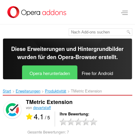
Zum
Hauptinhalt
springen
Diese Erweiterungen und Hintergrundbilder
wurden für den
Opera-Browser
erstellt.
Opera herunterladen
Free for Android
Start
Erweiterungen
Produktivität
TMetric Extension‎
TMetric Extension
von
devartstaff
4.1
Ihre Bewertung
/ 5
Gesamte Bewertungen:
7