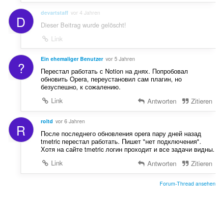
:
devartstaff
vor 4 Jahren
D
Dieser Beitrag wurde gelöscht!
Link
Ein ehemaliger Benutzer
vor 5 Jahren
?
Перестал работать с Notion на днях. Попробовал
обновить Opera, переустановил сам плагин, но
безуспешно, к сожалению.
Link
Antworten
Zitieren
roltd
vor 6 Jahren
R
После последнего обновления opera пару дней назад
tmetric перестал работать. Пишет "нет подключения".
Хотя на сайте tmetric логин проходит и все задачи видны.
Link
Antworten
Zitieren
Forum-Thread ansehen