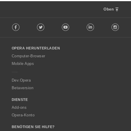
Oben
F
Facebook
Twitter
Youtube
LinkedIn
Instag
o
l
l
o
OPERA HERUNTERLADEN
w
O
Computer-Browser
p
Mobile Apps
e
r
a
Dev.Opera
Betaversion
DIENSTE
Add-ons
Opera-Konto
BENÖTIGEN SIE HILFE?