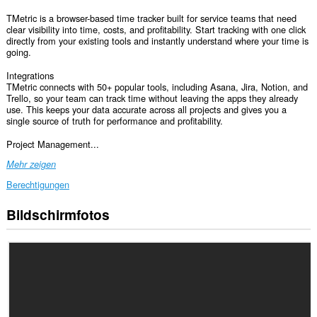
TMetric is a browser-based time tracker built for service teams that need
clear visibility into time, costs, and profitability. Start tracking with one click
directly from your existing tools and instantly understand where your time is
going.
Integrations
TMetric connects with 50+ popular tools, including Asana, Jira, Notion, and
Trello, so your team can track time without leaving the apps they already
use. This keeps your data accurate across all projects and gives you a
single source of truth for performance and profitability.
Project Management...
Mehr zeigen
Berechtigungen
Bildschirmfotos
Diese
Erweiterung
kann
auf
Ihre
Daten
auf
einigen
Webseiten