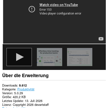
zugreifen.
This
permission
allows
other
installed
extensions
and
web
pages
to
communicate
with
this
extension.
This
extension
can
Über die Erweiterung
create
rich
notifications
Downloads
9.612
and
Kategorie
Produktivität
display
Version
5.0.29
them
Größe
420,2 KB
to
Letztes Update
13. Juli 2026
you
Lizenz
Copyright 2026 devartstaff