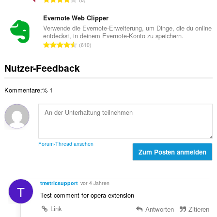
t
e
e
g
e
r
s
Evernote Web Clipper
e
B
t
a
n
Verwende die Evernote-Erweiterung, um Dinge, die du online
e
u
entdeckst, in deinem Evernote-Konto zu speichern.
m
:
w
G
n
610
t
e
e
g
e
r
s
e
Nutzer-Feedback
B
t
a
n
e
u
m
:
w
n
Kommentare:% 1
t
e
g
e
r
e
B
t
n
e
u
:
w
n
e
g
Forum-Thread ansehen
r
Zum Posten anmelden
e
t
n
u
:
n
tmetricsupport
vor 4 Jahren
T
g
Test comment for opera extension
e
n
Link
Antworten
Zitieren