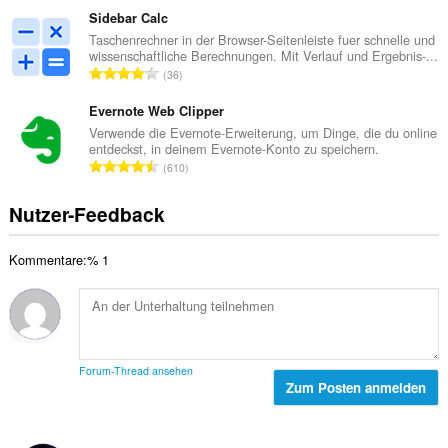
e
r
s
Sidebar Calc
B
t
a
Taschenrechner in der Browser-Seitenleiste fuer schnelle und
e
u
wissenschaftliche Berechnungen. Mit Verlauf und Ergebnis-...
m
w
G
n
36
t
e
e
g
e
r
s
Evernote Web Clipper
e
B
t
a
n
Verwende die Evernote-Erweiterung, um Dinge, die du online
e
u
entdeckst, in deinem Evernote-Konto zu speichern.
m
:
w
G
n
610
t
e
e
g
e
r
s
e
Nutzer-Feedback
B
t
a
n
e
u
m
:
w
n
Kommentare:% 1
t
e
g
e
r
e
B
t
n
e
u
:
w
n
e
g
Forum-Thread ansehen
r
Zum Posten anmelden
e
t
n
u
:
n