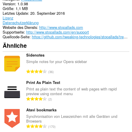
Version
1.0.98
can
Größe
1,1 MB
store
Letztes Update
20. September 2016
an
Lizenz
unlimited
Datenschutzerklärung
amount
Website des Diensts
http://www.stopallads.com
of
Supportseite
http://www.stopallads.com/en/support
client-
Quellcode-Seite
https://github.com/tweaking-technologies/stopallads/tree/master/stopalladsopera
side
data.
Ähnliche
Sidenotes
Simple notes for your Opera sidebar
G
36
e
s
Print As Plain Text
a
Print as plain text the content of web pages with rapid
preview using context menu
m
G
2
t
e
e
s
Atavi bookmarks
B
a
Synchronisation von Lesezeichen mit alle Geräten und
e
Browsers
m
w
G
170
t
e
e