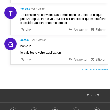
tenoste
vor 4 Jahren
T
L'extension ne convient pas a mes besoins , elle ne bloque
pas un pop-up intrusive , qui est sur un site et qui m'empêche
d'accéder au contenue rechercher
Link
Antworten
Zitieren
gazaoui
vor 4 Jahren
G
bonjour
je vais teste votre application
Link
Antworten
Zitieren
Forum-Thread ansehen
Oben
F
Facebook
Twitter
Youtube
LinkedIn
Instag
o