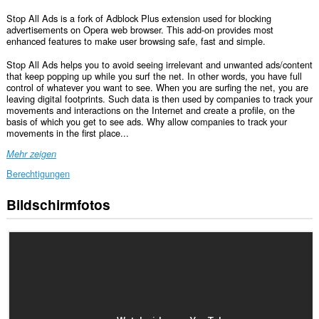
Stop All Ads is a fork of Adblock Plus extension used for blocking
advertisements on Opera web browser. This add-on provides most
enhanced features to make user browsing safe, fast and simple.
Stop All Ads helps you to avoid seeing irrelevant and unwanted ads/content
that keep popping up while you surf the net. In other words, you have full
control of whatever you want to see. When you are surfing the net, you are
leaving digital footprints. Such data is then used by companies to track your
movements and interactions on the Internet and create a profile, on the
basis of which you get to see ads. Why allow companies to track your
movements in the first place...
Mehr zeigen
Berechtigungen
Bildschirmfotos
Diese
Erweiterung
kann
auf
Ihre
Daten
auf
allen
Webseiten
zugreifen.