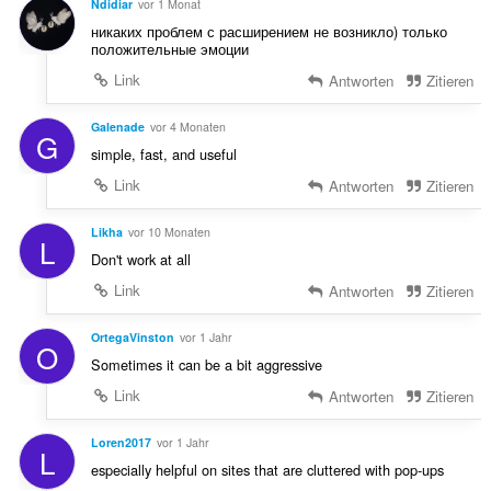
Ndidiar
vor 1 Monat
g
никаких проблем с расширением не возникло) только
e
положительные эмоции
n
Link
Antworten
Zitieren
:
Galenade
vor 4 Monaten
G
simple, fast, and useful
Link
Antworten
Zitieren
Likha
vor 10 Monaten
L
Don't work at all
Link
Antworten
Zitieren
OrtegaVinston
vor 1 Jahr
O
Sometimes it can be a bit aggressive
Link
Antworten
Zitieren
Loren2017
vor 1 Jahr
L
especially helpful on sites that are cluttered with pop-ups