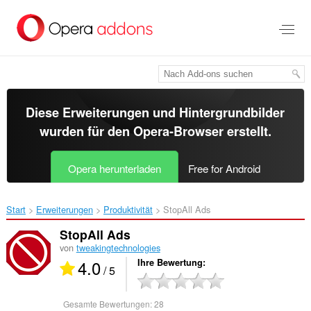
Zum
Hauptinhalt
springen
Diese Erweiterungen und Hintergrundbilder
wurden für den
Opera-Browser
erstellt.
Opera herunterladen
Free for Android
Start
Erweiterungen
Produktivität
StopAll Ads‎
StopAll Ads
von
tweakingtechnologies
4.0
Ihre Bewertung
/ 5
Gesamte Bewertungen:
28