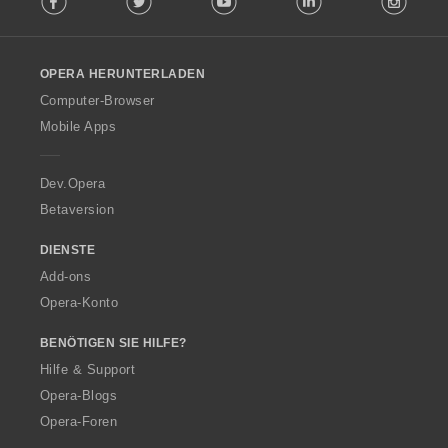
l
l
o
OPERA HERUNTERLADEN
w
O
Computer-Browser
p
Mobile Apps
e
r
a
Dev.Opera
Betaversion
DIENSTE
Add-ons
Opera-Konto
BENÖTIGEN SIE HILFE?
Hilfe & Support
Opera-Blogs
Opera-Foren