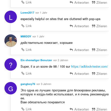
Link
Antworten
Zitieren
Loren2017
vor 1 Jahr
L
especially helpful on sites that are cluttered with pop-ups
Link
Antworten
Zitieren
MMIDDY
vor 1 Jahr
действительно помогает, хорошее
Link
Antworten
Zitieren
Ein ehemaliger Benutzer
vor 2 Jahren
?
Super, il a un score de 98 / 100 sur
https://adblock-tester.com/
Link
Antworten
Zitieren
gangboy76
vor 3 Jahren
G
Это одна из лучших программ для блокировки рекламы,
которую я когда-либо использовал, и я очень рекомендую
ее.
Вам обязательно понравится
Link
Antworten
Zitieren