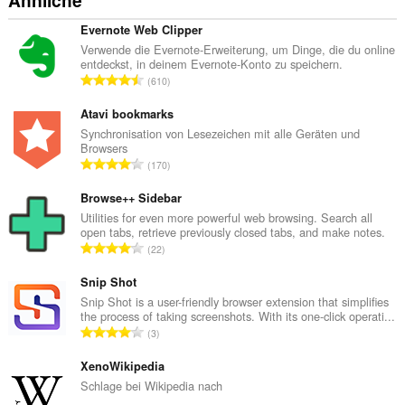
Ähnliche
Evernote Web Clipper
Verwende die Evernote-Erweiterung, um Dinge, die du online
entdeckst, in deinem Evernote-Konto zu speichern.
G
610
e
s
Atavi bookmarks
a
Synchronisation von Lesezeichen mit alle Geräten und
Browsers
m
G
170
t
e
e
s
Browse++ Sidebar
B
a
Utilities for even more powerful web browsing. Search all
e
open tabs, retrieve previously closed tabs, and make notes.
m
w
G
22
t
e
e
e
r
s
Snip Shot
B
t
a
Snip Shot is a user-friendly browser extension that simplifies
e
u
the process of taking screenshots. With its one-click operati...
m
w
G
n
3
t
e
e
g
e
r
s
XenoWikipedia
e
B
t
a
n
Schlage bei Wikipedia nach
e
u
m
: