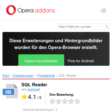
Zum
Hauptinhalt
springen
Diese Erweiterungen und Hintergrundbilder
wurden für den
Opera-Browser
erstellt.
Opera herunterladen
Free for Android
Start
Erweiterungen
Produktivität
SQL Reader‎
SQL Reader
von
loorisvalf
4.1
Ihre Bewertung
/ 5
Gesamte Bewertungen:
3