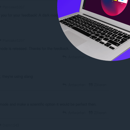
Pancake5207
 you for your feedback! A dark mode update will be released in
Antworten
Zitieren
Pancake5207
mode is released. Thanks for the feedback.
Antworten
Zitieren
, they're using slang
Antworten
Zitieren
ode and make a scientific option it would be perfect then.
Antworten
Zitieren
Daim1243