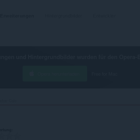
Erweiterungen
Hintergrundbilder
Entwickler
ungen und Hintergrundbilder wurden für den
Opera-
Opera herunterladen
Free for Mac
ebar Calc‎
ertung