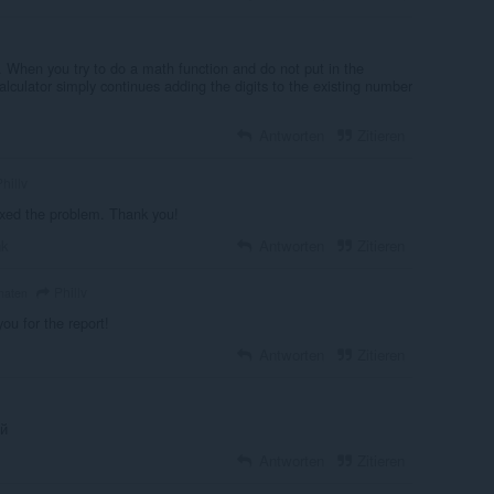
 When you try to do a math function and do not put in the
calculator simply continues adding the digits to the existing number
Antworten
Zitieren
hillv
ixed the problem. Thank you!
nk
Antworten
Zitieren
Phillv
naten
ou for the report!
Antworten
Zitieren
ой
Antworten
Zitieren