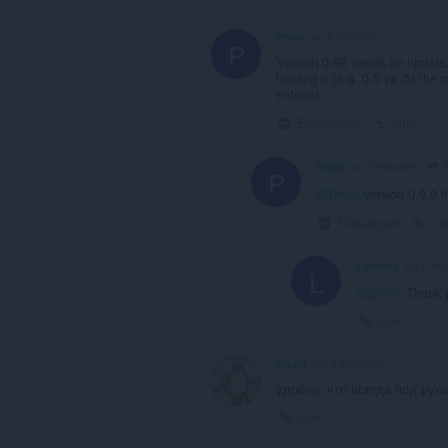
Phillv
vor 8 Monaten
P
Version 0.98 needs an update.
leading 0 (e.g. 0.5 vs .5) the 
entered.
Einklappen
Link
P
Phillv
vor 8 Monaten
P
@Phillv
version 0.9.9 f
Einklappen
Li
LennInc
vor 8 Mo
L
@phillv
: Thank y
Link
prtor1
vor 8 Monaten
удобно, что всегда под рук
Link