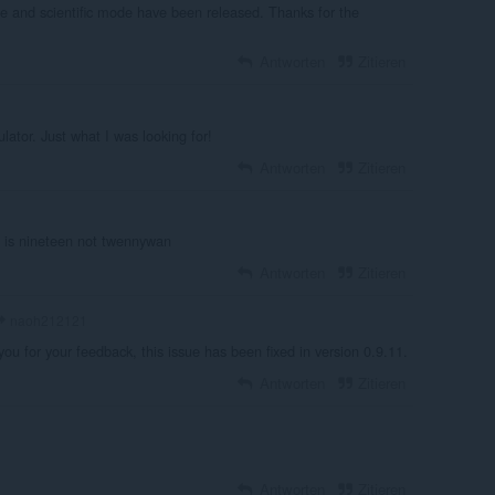
e and scientific mode have been released. Thanks for the
Antworten
Zitieren
lator. Just what I was looking for!
Antworten
Zitieren
en is nineteen not twennywan
Antworten
Zitieren
naoh212121
you for your feedback, this issue has been fixed in version 0.9.11.
Antworten
Zitieren
Antworten
Zitieren