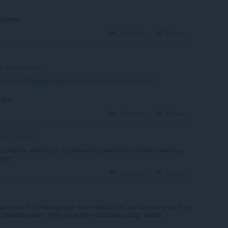
рение)
Antworten
Zitieren
in
Sidebar Calc
:
ts about
extension, created by
Sidebar Calc
LennInc
lator
Antworten
Zitieren
ryo-Prayogo
 currently working on implementing scientific calculator features.
tion!
Antworten
Zitieren
 You know that these people know about their calculators when they
or calculator btw)! They know their calculator slang, would