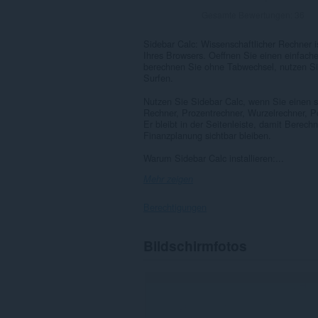
Gesamte Bewertungen:
36
Sidebar Calc: Wissenschaftlicher Rechner i
Ihres Browsers. Oeffnen Sie einen einfach
berechnen Sie ohne Tabwechsel, nutzen Sie
Surfen.
Nutzen Sie Sidebar Calc, wenn Sie einen s
Rechner, Prozentrechner, Wurzelrechner, P
Er bleibt in der Seitenleiste, damit Bere
Finanzplanung sichtbar bleiben.
Warum Sidebar Calc installieren:...
Mehr zeigen
Berechtigungen
Diese
Bildschirmfotos
Erweiterung
fügt
der
Seitenleiste
einen
Bereich
hinzu.