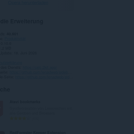
Opera herunterladen
 die Erweiterung
ads
40.601
ie
Produktivität
0.10.6
1,2 MB
 Update
18. Juni 2026
hutzerklärung
 des Diensts
https://calc.2kit.app/
eite
https://github.com/lenadweb/sidebar-calc/issues
de-Seite
https://github.com/lenadweb/sidebar-calc
iche
Atavi bookmarks
Synchronisation von Lesezeichen mit
alle Geräten und Browsers
G
170
e
s
RedForester Keeper Extension