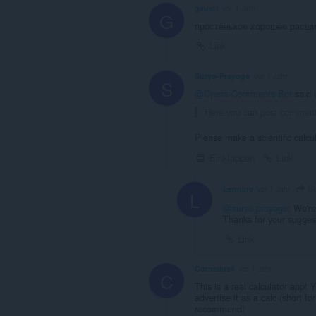
gaustt
vor 1 Jahr
G
простенькое хорошее расши
Link
Suryo-Prayogo
vor 1 Jahr
S
@Opera-Comments-Bot
said 
Here you can post commen
Please make a scientific calcu
Einklappen
Link
Su
LennInc
vor 1 Jahr
L
@suryo-prayogo
: We're
Thanks for your sugges
Link
Cornelius4
vor 1 Jahr
C
This is a real calculator app!
advertise it as a calc (short f
recommend!