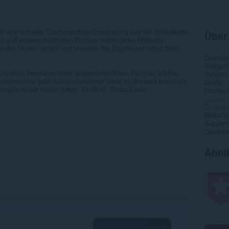
st eine schnelle Taschenrechner-Erweiterung fuer die Seitenleiste
Über
en und wissenschaftlichen Rechner neben jeder Webseite,
 den Verlauf erneut und kopieren Sie Ergebnisse sofort beim
Downlo
Kategor
chnellen Taschenrechner, wissenschaftlichen Rechner, Mathe-
Version
otenzrechner oder Ausdrucksrechner direkt im Browser brauchen.
Größe
chnungen immer neben Arbeit, Studium, Einkauf oder
Letztes
Lizenz
Datensc
Website
Supports
Quellco
Ähnl