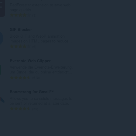
a
RedForester extension to save web
m
page quickly
t
G
3
e
e
B
s
GIF Blocker
e
a
Block GIF and WebP animation
w
m
images on HTML pages to reduce...
e
t
G
6
r
e
e
t
B
s
Evernote Web Clipper
u
e
a
Verwende die Evernote-Erweiterung,
n
w
m
um Dinge, die du online entdeckst...
g
e
t
G
610
e
r
e
e
n
t
B
s
Boomerang for Gmail™
:
u
e
a
Allows you to schedule messages to
n
w
m
be sent or returned at a later date.
g
e
t
G
55
e
r
e
e
n
t
B
s
:
u
e
a
n
w
m