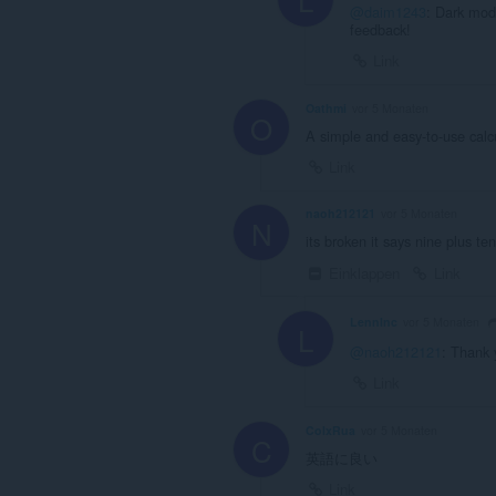
@daim1243
: Dark mod
feedback!
Link
Oathmi
vor 5 Monaten
O
A simple and easy-to-use calcu
Link
naoh212121
vor 5 Monaten
N
its broken it says nine plus t
Einklappen
Link
LennInc
vor 5 Monaten
L
@naoh212121
: Thank 
Link
ColxRua
vor 5 Monaten
C
英語に良い
Link