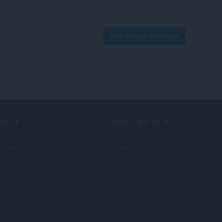
Zum Posten anmelden
ENSTE
BENÖTIGEN SIE HILFE?
d-ons
Hilfe & Support
era-Konto
Opera-Blogs
Opera-Foren