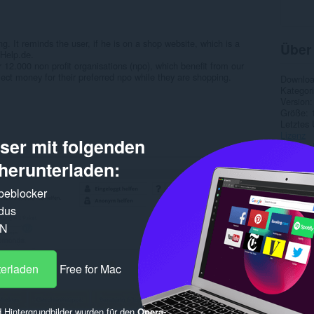
g. It reminds the user, if he is on a shop website, which is a
Über
Help.de.
12.000 non profit organisations (npo), which benefit from our
ect money for their preferred npo while they are shopping.
Downlo
Kategor
Version
Größe
Letztes
Lizenz
er mit folgenden
Datensc
Website
herunterladen:
Supports
rbeblocker
Ähnl
dus
PN
terladen
Free for Mac
 Hintergrundbilder wurden für den
Opera-