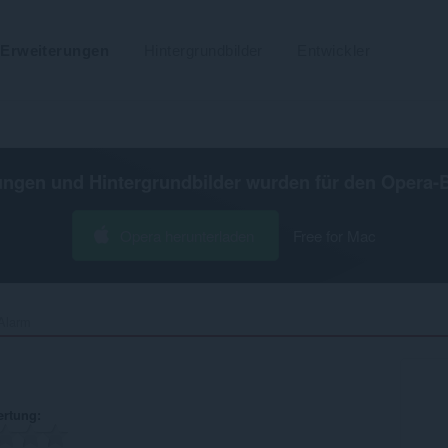
Erweiterungen
Hintergrundbilder
Entwickler
ungen und Hintergrundbilder wurden für den
Opera-
Opera herunterladen
Free for Mac
Alarm‎
ertung