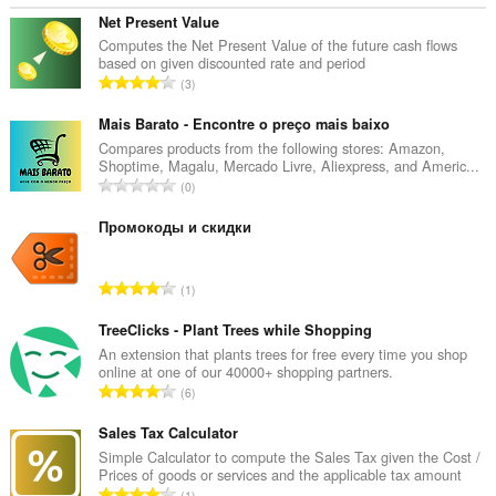
Net Present Value
Computes the Net Present Value of the future cash flows
based on given discounted rate and period
G
3
e
s
Mais Barato - Encontre o preço mais baixo
a
Compares products from the following stores: Amazon,
Shoptime, Magalu, Mercado Livre, Aliexpress, and Americ...
m
G
0
t
e
e
s
Промокоды и скидки
B
a
e
m
w
G
1
t
e
e
e
r
s
TreeClicks - Plant Trees while Shopping
B
t
a
An extension that plants trees for free every time you shop
e
u
online at one of our 40000+ shopping partners.
m
w
G
n
6
t
e
e
g
e
r
s
Sales Tax Calculator
e
B
t
a
n
Simple Calculator to compute the Sales Tax given the Cost /
e
u
Prices of goods or services and the applicable tax amount
m
:
w
G
n
1