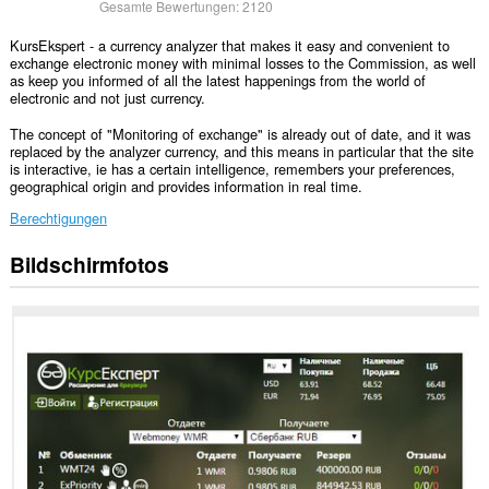
Gesamte Bewertungen:
2120
KursEkspert - a currency analyzer that makes it easy and convenient to
exchange electronic money with minimal losses to the Commission, as well
as keep you informed of all the latest happenings from the world of
electronic and not just currency.
The concept of "Monitoring of exchange" is already out of date, and it was
replaced by the analyzer currency, and this means in particular that the site
is interactive, ie has a certain intelligence, remembers your preferences,
geographical origin and provides information in real time.
Berechtigungen
Bildschirmfotos
Diese
Erweiterung
kann
auf
Ihre
Daten
auf
einigen
Webseiten
zugreifen.
Diese
Erweiterung