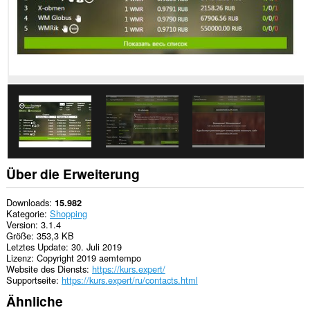
kann
auf
Ihre
Tabs
und
Browseraktivitäten
zugreifen.
Über die Erweiterung
Downloads
15.982
Kategorie
Shopping
Version
3.1.4
Größe
353,3 KB
Letztes Update
30. Juli 2019
Lizenz
Copyright 2019 aemtempo
Website des Diensts
https://kurs.expert/
Supportseite
https://kurs.expert/ru/contacts.html
Ähnliche