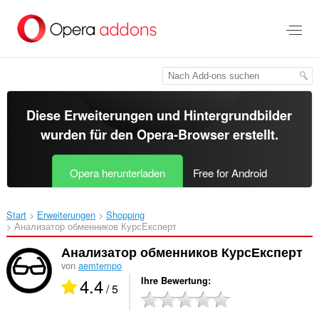
Zum
Hauptinhalt
springen
Diese Erweiterungen und Hintergrundbilder
wurden für den
Opera-Browser
erstellt.
Opera herunterladen
Free for Android
Start
Erweiterungen
Shopping
Анализатор обменников КурсЕксперт‎
Анализатор обменников КурсЕксперт
von
aemtempo
4.4
Ihre Bewertung
/ 5