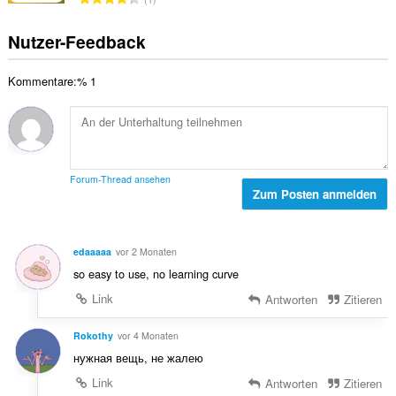
t
e
e
g
e
r
s
e
Nutzer-Feedback
B
t
a
n
e
u
m
:
w
n
Kommentare:% 1
t
e
g
e
r
e
B
t
n
e
u
:
w
n
e
g
Forum-Thread ansehen
r
Zum Posten anmelden
e
t
n
u
:
n
edaaaaa
vor 2 Monaten
g
so easy to use, no learning curve
e
n
Link
Antworten
Zitieren
:
Rokothy
vor 4 Monaten
нужная вещь, не жалею
Link
Antworten
Zitieren