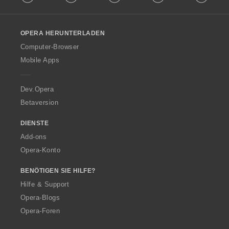
l
l
o
OPERA HERUNTERLADEN
w
O
Computer-Browser
p
Mobile Apps
e
r
a
Dev.Opera
Betaversion
DIENSTE
Add-ons
Opera-Konto
BENÖTIGEN SIE HILFE?
Hilfe & Support
Opera-Blogs
Opera-Foren