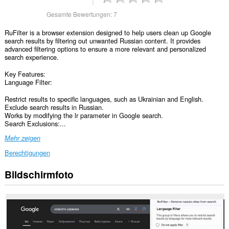
Gesamte Bewertungen:
7
RuFilter is a browser extension designed to help users clean up Google
search results by filtering out unwanted Russian content. It provides
advanced filtering options to ensure a more relevant and personalized
search experience.
Key Features:
Language Filter:
Restrict results to specific languages, such as Ukrainian and English.
Exclude search results in Russian.
Works by modifying the lr parameter in Google search.
Search Exclusions:...
Mehr zeigen
Berechtigungen
Bildschirmfoto
Diese
Erweiterung
kann
auf
Ihre
Daten
auf