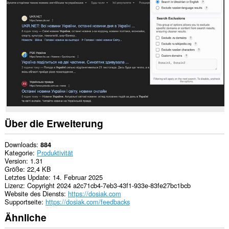
einigen
Webseiten
zugreifen.
Diese
Erweiterung
kann
auf
Ihre
Tabs
und
Browseraktivitäten
zugreifen.
Über die Erweiterung
Downloads
884
Kategorie
Produktivität
Version
1.31
Größe
22,4 KB
Letztes Update
14. Februar 2025
Lizenz
Copyright 2024 a2c71cb4-7eb3-43f1-933e-83fe27bc1bcb
Website des Diensts
https://dosiak.com
Supportseite
https://dosiak.com/feedbacks
Ähnliche