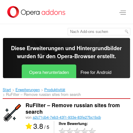
Zum
Hauptinhalt
springen
Diese Erweiterungen und Hintergrundbilder
wurden für den
Opera-Browser
erstellt.
Opera herunterladen
Free for Android
Start
Erweiterungen
Produktivität
RuFilter – Remove russian sites from search‎
RuFilter – Remove russian sites from
search
von
a2c71cb4-7eb3-43f1-933e-83fe27bc1bcb
3.8
Ihre Bewertung
/ 5