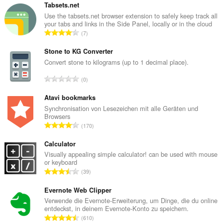
Tabsets.net
Use the tabsets.net browser extension to safely keep track all
your tabs and links in the Side Panel, locally or in the cloud
G
7
e
s
Stone to KG Converter
a
Convert stone to kilograms (up to 1 decimal place).
m
G
0
t
e
e
s
Atavi bookmarks
B
a
Synchronisation von Lesezeichen mit alle Geräten und
e
Browsers
m
w
G
170
t
e
e
e
r
s
Calculator
B
t
a
Visually appealing simple calculator! can be used with mouse
e
u
or keyboard
m
w
G
n
39
t
e
e
g
e
r
s
Evernote Web Clipper
e
B
t
a
n
Verwende die Evernote-Erweiterung, um Dinge, die du online
e
u
entdeckst, in deinem Evernote-Konto zu speichern.
m
:
w
G
n
610
t