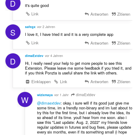
D
it's quite good
Link
Antworten
Zitieren
safegx
vor 2 Jahren
S
I love it, I have tried it and it is a very complete app
Link
Antworten
Zitieren
dimaExtdev
vor 4 Jahren
D
Hi, I really need your help to get more people to see this
Extension. Please leave me some feedback if you tried it, and
if you think Ponzta is useful share the link with others.
Einklappen
Link
Antworten
Zitieren
dimaExtdev
wizixmaya
vor 1 Jahr
W
@dimaextdev
: okay, i sure will if its good just give me
some time, im a frendly non-binary and im lust about to
try this for the first time, but i already love the idea, its
so ahead of its time. youll hear from me soon. also i
saw this "Last update: Aug. 2, 2022" my friends love
regular updates in futures and bug fixes, please update
every six months, even if its something small (i hope