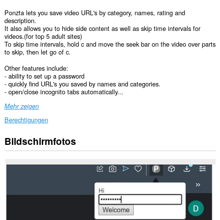
Ponzta lets you save video URL's by category, names, rating and
description.
It also allows you to hide side content as well as skip time intervals for
videos.(for top 5 adult sites)
To skip time intervals, hold c and move the seek bar on the video over parts
to skip, then let go of c.
Other features include:
- ability to set up a password
- quickly find URL's you saved by names and categories.
- open/close incognito tabs automatically...
Mehr zeigen
Berechtigungen
Bildschirmfotos
Diese
Erweiterung
kann
auf
Ihre
Daten
auf
einigen
Webseiten
zugreifen.