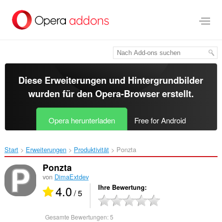
Zum
Hauptinhalt
springen
Diese Erweiterungen und Hintergrundbilder
wurden für den
Opera-Browser
erstellt.
Opera herunterladen
Free for Android
Start
Erweiterungen
Produktivität
Ponzta‎
Ponzta
von
DimaExtdev
4.0
Ihre Bewertung
/ 5
Gesamte Bewertungen:
5