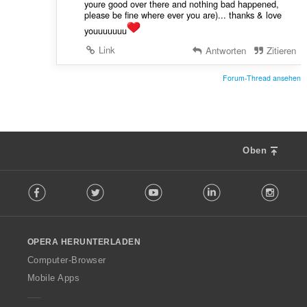
youre good over there and nothing bad happened,
please be fine where ever you are)... thanks & love
youuuuuuu
Link
Antworten
Zitieren
Forum-Thread ansehen
Oben
F
Facebook
Twitter
Youtube
LinkedIn
Instag
o
l
l
o
OPERA HERUNTERLADEN
w
O
Computer-Browser
p
Mobile Apps
e
r