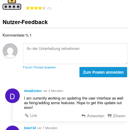
e
u
m
:
w
G
n
7
t
e
e
g
e
r
s
e
Nutzer-Feedback
B
t
a
n
e
u
m
:
w
n
Kommentare:% 1
t
e
g
e
r
e
B
t
n
e
u
:
w
n
e
g
Forum-Thread ansehen
r
Zum Posten anmelden
e
t
n
u
:
n
dimaExtdev
vor 2 Monaten
D
g
I am currently working on updating the user interface as well
e
as fixing/adding some features. Hope to get this update out
n
soon!
:
Link
Antworten
Zitieren
Deki134
vor 7 Monaten