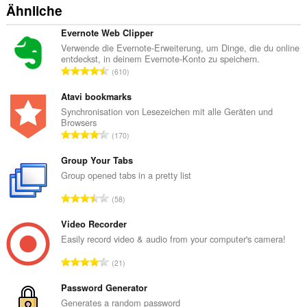
Ähnliche
Evernote Web Clipper
Verwende die Evernote-Erweiterung, um Dinge, die du online
entdeckst, in deinem Evernote-Konto zu speichern.
G
610
e
s
Atavi bookmarks
a
Synchronisation von Lesezeichen mit alle Geräten und
Browsers
m
G
170
t
e
e
s
Group Your Tabs
B
a
Group opened tabs in a pretty list
e
m
w
G
58
t
e
e
e
r
s
Video Recorder
B
t
a
Easily record video & audio from your computer's camera!
e
u
m
w
G
n
21
t
e
e
g
e
r
s
Password Generator
e
B
t
a
n
Generates a random password