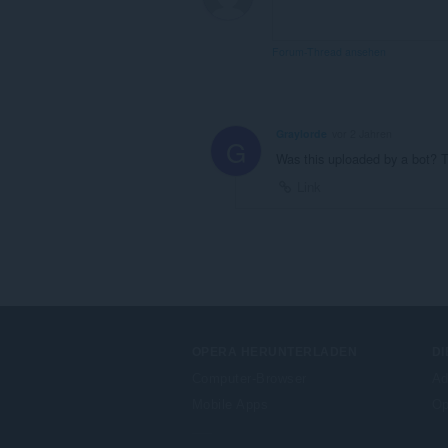
Forum-Thread ansehen
Graylorde
vor 2 Jahren
G
Was this uploaded by a bot? T
Link
OPERA HERUNTERLADEN
DI
Computer-Browser
Ad
Mobile Apps
Op