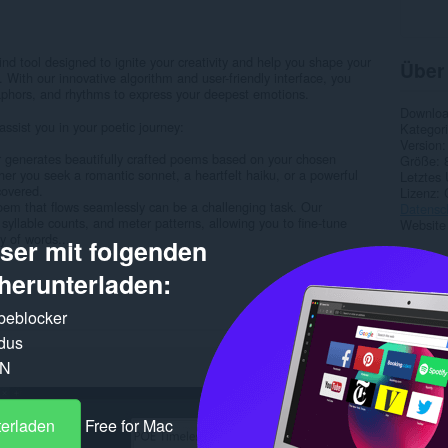
ind tool designed to ignite your creativity and help you shape your
Über
 With our innovative algorithm and user-friendly interface, you
etaphors, and rhythms to express your deepest emotions.
Downlo
assist you in your poetic journey:
Kategor
Version
r generates beautifully crafted poems based on your chosen
Größe
er you seek a romantic sonnet, a heartfelt haiku, or a powerful
Letztes
covered.
Lizenz
em that flows seamlessly can be a challenging task. Our
Datensc
 syllable counts, and meter patterns, allowing you to fine-tune
Website
 of words...
er mit folgenden
Ähnl
herunterladen:
rbeblocker
dus
PN
terladen
Free for Mac