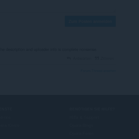
Zum Posten anmelden
he description and uploader info is complete nonsense.
Antworten
Zitieren
Forum-Thread ansehen
ENSTE
BENÖTIGEN SIE HILFE?
d-ons
Hilfe & Support
era-Konto
Opera-Blogs
Opera-Foren