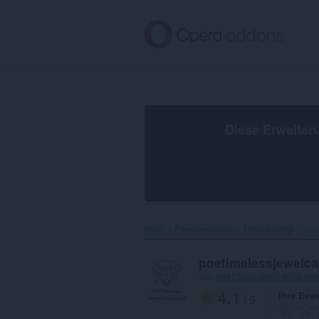
Zum
Hauptinhalt
springen
Diese Erweiter
Start
Erweiterungen
Produktivität
poe
poetimelessjewelca
von
9d813d0a-da87-4578-b4
4.1
Ihre Bew
/ 5