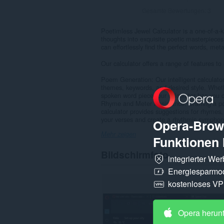
Gesamte Bewertungen:
3
Poetimless Jewel Calculator is a one-of-a-k
thoughts into exquisite poetic masterpieces.
can effortlessly find the perfect words, m
Our calculator offers a range of features to 
Poem Generation: Our intelligent calculato
themes, keywords, and desired style. Wheth
spoken word piece, our calculator has you 
Rhyme and Meter Assistance: Crafting a po
calculator provides suggestions for rhymes,
your verses and create a rhythmic symphony
Opera-Brows
Mehr zeigen
Funktionen 
Bildschirmfoto
integrierter We
Energiesparmo
kostenloses V
Opera herun