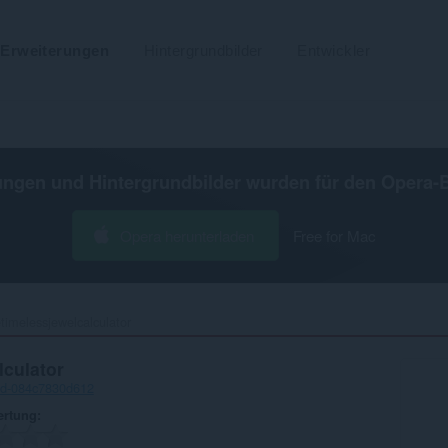
Erweiterungen
Hintergrundbilder
Entwickler
ungen und Hintergrundbilder wurden für den
Opera-
Opera herunterladen
Free for Mac
timelessjewelcalculator‎
lculator
bd-084c7830d612
ertung