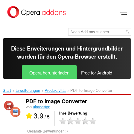
Zum
Hauptinhalt
springen
Diese Erweiterungen und Hintergrundbilder
wurden für den
Opera-Browser
erstellt.
Opera herunterladen
Free for Android
Start
Erweiterungen
Produktivität
PDF to Image Converter‎
PDF to Image Converter
von
ulmdesign
3.9
Ihre Bewertung
/ 5
Gesamte Bewertungen:
7