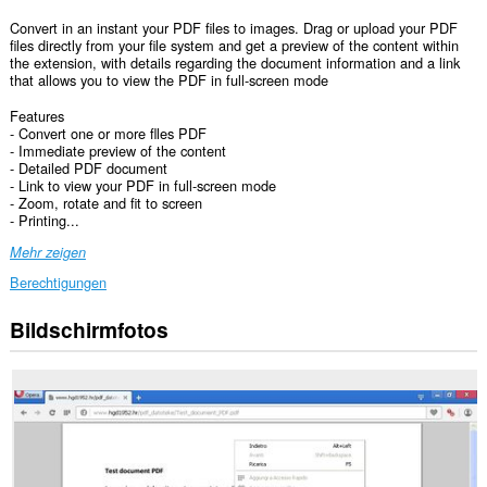
Convert in an instant your PDF files to images. Drag or upload your PDF
files directly from your file system and get a preview of the content within
the extension, with details regarding the document information and a link
that allows you to view the PDF in full-screen mode
Features
- Convert one or more flles PDF
- Immediate preview of the content
- Detailed PDF document
- Link to view your PDF in full-screen mode
- Zoom, rotate and fit to screen
- Printing...
Mehr zeigen
Berechtigungen
Bildschirmfotos
Diese
Erweiterung
kann
auf
Ihre
Daten
auf
allen
Webseiten
zugreifen.