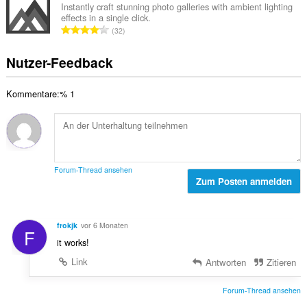
t
a
n
Instantly craft stunning photo galleries with ambient lighting
e
u
effects in a single click.
m
:
w
G
n
32
t
e
e
g
e
r
s
e
Nutzer-Feedback
B
t
a
n
e
u
m
:
w
n
Kommentare:% 1
t
e
g
e
r
e
B
t
n
e
u
:
w
n
e
g
Forum-Thread ansehen
r
Zum Posten anmelden
e
t
n
u
:
n
frokjk
vor 6 Monaten
F
g
it works!
e
n
Link
Antworten
Zitieren
:
Forum-Thread ansehen