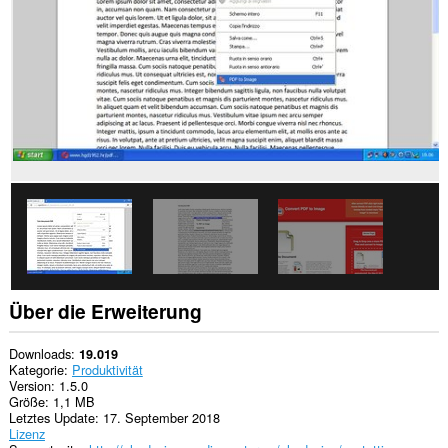
Diese
Erweiterung
kann
auf
Ihre
Tabs
und
Browseraktivitäten
zugreifen.
Über die Erweiterung
Downloads
19.019
Kategorie
Produktivität
Version
1.5.0
Größe
1,1 MB
Letztes Update
17. September 2018
Lizenz