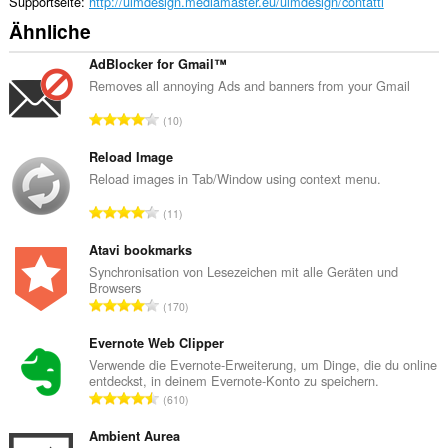
Supportseite
http://ulmdesign.mediamaster.eu/ulmdesign/contatti
Ähnliche
AdBlocker for Gmail™
Removes all annoying Ads and banners from your Gmail
G
10
e
s
Reload Image
a
Reload images in Tab/Window using context menu.
m
G
11
t
e
e
s
Atavi bookmarks
B
a
Synchronisation von Lesezeichen mit alle Geräten und
e
Browsers
m
w
G
170
t
e
e
e
r
s
Evernote Web Clipper
B
t
a
Verwende die Evernote-Erweiterung, um Dinge, die du online
e
u
entdeckst, in deinem Evernote-Konto zu speichern.
m
w
G
n
610
t
e
e
g
e
r
s
Ambient Aurea
e
B