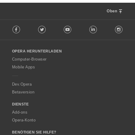
Oben
F
Facebook
Twitter
Youtube
LinkedIn
Instag
o
l
l
o
OPERA HERUNTERLADEN
w
O
Computer-Browser
p
Mobile Apps
e
r
a
Dev.Opera
Betaversion
DIENSTE
Add-ons
Opera-Konto
BENÖTIGEN SIE HILFE?