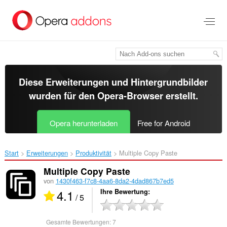
Zum
Hauptinhalt
springen
Diese Erweiterungen und Hintergrundbilder
wurden für den
Opera-Browser
erstellt.
Opera herunterladen
Free for Android
Start
Erweiterungen
Produktivität
Multiple Copy Paste‎
Multiple Copy Paste
von
1430f463-f7c8-4aa6-8da2-4dad867b7ed5
4.1
Ihre Bewertung
/ 5
Gesamte Bewertungen:
7