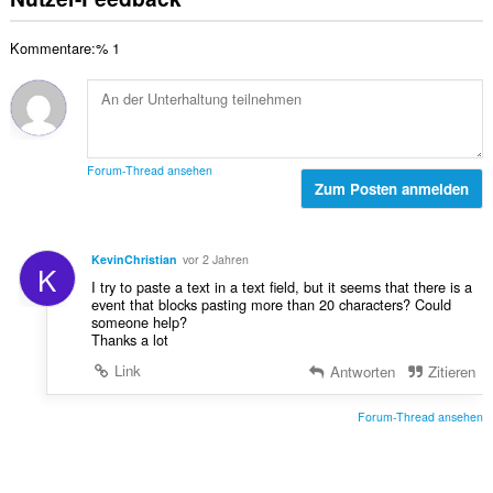
t
a
n
e
u
m
:
w
n
Kommentare:% 1
t
e
g
e
r
e
B
t
n
e
u
:
w
n
e
g
Forum-Thread ansehen
r
Zum Posten anmelden
e
t
n
u
:
n
KevinChristian
vor 2 Jahren
K
g
I try to paste a text in a text field, but it seems that there is a
e
event that blocks pasting more than 20 characters? Could
n
someone help?
:
Thanks a lot
Link
Antworten
Zitieren
Forum-Thread ansehen