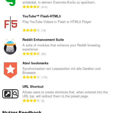
entdeckst, in deinem Evernote-Konto zu speichern.
G
610
e
s
YouTube™ Flash-HTML5
a
Play YouTube Videos in Flash or HTML5 Player
m
G
19
t
e
e
s
Reddit Enhancement Suite
B
a
A suite of modules that enhance your Reddit browsing
e
experience
m
w
G
85
t
e
e
e
r
s
Atavi bookmarks
B
t
a
Synchronisation von Lesezeichen mit alle Geräten und
e
u
Browsers
m
w
G
n
170
t
e
e
g
e
r
s
URL Shortcut
e
B
t
a
n
Allows users to create shortcuts that, when entered into the
e
u
URL bar, will redirect them to the preset page.
m
:
w
G
n
5
t
e
e
g
e
r
s
e
Nutzer-Feedback
B