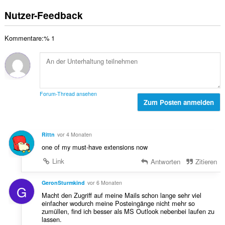
e
g
e
r
s
e
Nutzer-Feedback
B
t
a
n
e
u
m
:
w
n
Kommentare:% 1
t
e
g
e
r
e
B
t
n
e
u
:
w
n
e
g
Forum-Thread ansehen
r
Zum Posten anmelden
e
t
n
u
:
n
Rittn
vor 4 Monaten
g
one of my must-have extensions now
e
n
Link
Antworten
Zitieren
:
GeronSturmkind
vor 6 Monaten
G
Macht den Zugriff auf meine Mails schon lange sehr viel
einfacher wodurch meine Posteingänge nicht mehr so
zumüllen, find ich besser als MS Outlook nebenbei laufen zu
lassen.