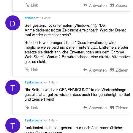
Link
Antworten
Zitieren
driolar
vor 1 Jahr
D
Seit gestern, rot untermalen (Windows 11): "Der
Anmeldedienst ist zur Zeit nicht erreichbar!" Wird der Dienst
mal wieder erreichbar sein?
Bei den Erweiterungen steht: "Diese Erweiterung wird
möglicherweise bald nicht mehr unterstützt. Entferne sie oder
ersetze sie durch ähnliche Erweiterungen aus dem Chrome
Web Store". Warum? Es wäre schade, eine direkte Alternative
gibt es nicht.
Link
Antworten
Zitieren
Tyskerbarn
vor 1 Jahr
T
"ihr Beitrag wird zur GENEHMIGUNG" in die Warteschlange
gestellt- aha, gut zu wissen, dass auch hier genehmigt, sortiert
und zensiert wird!
Link
Antworten
Zitieren
Tyskerbarn
vor 1 Jahr
T
funktioniert nicht seit gestern, nur noch 3cm hoch- übliche
opera überraschungen....