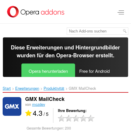
Zum
Hauptinhalt
springen
Diese Erweiterungen und Hintergrundbilder
wurden für den
Opera-Browser
erstellt.
Opera herunterladen
Free for Android
Start
Erweiterungen
Produktivität
GMX MailCheck‎
GMX MailCheck
von
mozdev
4.3
Ihre Bewertung
/ 5
Gesamte Bewertungen:
200