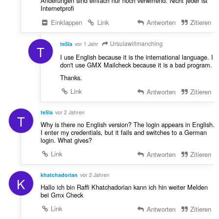
Änderungen sind einfach nur noch verwirrend. Nicht jeder ist
Internetprofi
Einklappen
Link
Antworten
Zitieren
Ursulawillmanching
te5la
vor 1 Jahr
T
I use English because it is the international language. I
don't use GMX Mailcheck because it is a bad program.
Thanks.
Link
Antworten
Zitieren
te5la
vor 2 Jahren
T
Why is there no English version? The login appears in English.
I enter my credentials, but it fails and switches to a German
login. What gives?
Link
Antworten
Zitieren
khatchadorian
vor 2 Jahren
K
Hallo ich bin Raffi Khatchadorian kann ich hin weiter Melden
bei Gmx Check
Link
Antworten
Zitieren