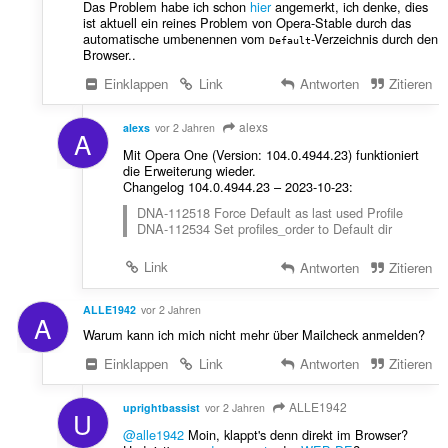
Das Problem habe ich schon
hier
angemerkt, ich denke, dies
ist aktuell ein reines Problem von Opera-Stable durch das
automatische umbenennen vom
-Verzeichnis durch den
Default
Browser..
Einklappen
Link
Antworten
Zitieren
alexs
alexs
vor 2 Jahren
A
Mit Opera One (Version: 104.0.4944.23) funktioniert
die Erweiterung wieder.
Changelog 104.0.4944.23 – 2023-10-23:
DNA-112518 Force Default as last used Profile
DNA-112534 Set profiles_order to Default dir
Link
Antworten
Zitieren
ALLE1942
vor 2 Jahren
A
Warum kann ich mich nicht mehr über Mailcheck anmelden?
Einklappen
Link
Antworten
Zitieren
ALLE1942
uprightbassist
vor 2 Jahren
U
@alle1942
Moin, klappt's denn direkt im Browser?