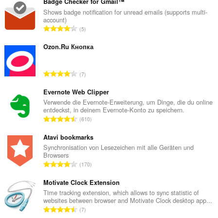
Badge Checker for Gmail™
Diese
Shows badge notification for unread emails (supports multi-
Erweiterung
account)
kann
G
5
auf
e
Ihre
s
Ozon.Ru Кнопка
Tabs
und
a
Browseraktivitäten
m
zugreifen.
G
7
t
e
e
s
Evernote Web Clipper
B
a
Verwende die Evernote-Erweiterung, um Dinge, die du online
e
entdeckst, in deinem Evernote-Konto zu speichern.
m
w
G
610
t
e
e
e
r
s
Atavi bookmarks
B
t
a
Synchronisation von Lesezeichen mit alle Geräten und
e
u
Browsers
m
w
G
n
170
t
e
e
g
e
r
s
Motivate Clock Extension
e
B
t
a
n
Time tracking extension, which allows to sync statistic of
e
u
websites between browser and Motivate Clock desktop app...
m
:
w
G
n
7
t
e