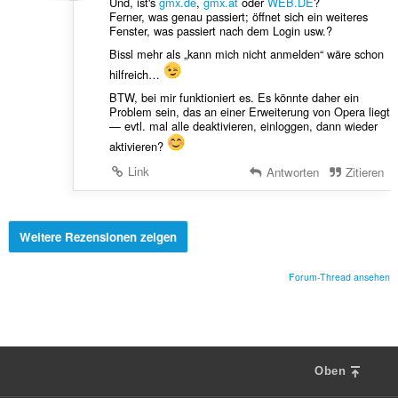
Und, ist's
gmx.de
,
gmx.at
oder
WEB.DE
?
Ferner, was genau passiert; öffnet sich ein weiteres
Fenster, was passiert nach dem Login usw.?
Bissl mehr als „kann mich nicht anmelden“ wäre schon
hilfreich…
BTW, bei mir funktioniert es. Es könnte daher ein
Problem sein, das an einer Erweiterung von Opera liegt
— evtl. mal alle deaktivieren, einloggen, dann wieder
aktivieren?
Link
Antworten
Zitieren
Weitere Rezensionen zeigen
Forum-Thread ansehen
Oben