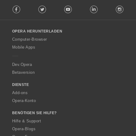
F
Facebook
Twitter
Youtube
LinkedIn
Instag
o
l
l
o
OPERA HERUNTERLADEN
w
O
Computer-Browser
p
Mobile Apps
e
r
a
Dev.Opera
Betaversion
DIENSTE
Add-ons
Opera-Konto
BENÖTIGEN SIE HILFE?
Hilfe & Support
Opera-Blogs