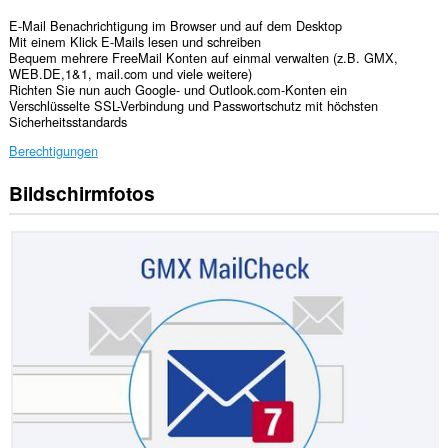
E-Mail Benachrichtigung im Browser und auf dem Desktop
Mit einem Klick E-Mails lesen und schreiben
Bequem mehrere FreeMail Konten auf einmal verwalten (z.B. GMX,
WEB.DE,1&1, mail.com und viele weitere)
Richten Sie nun auch Google- und Outlook.com-Konten ein
Verschlüsselte SSL-Verbindung und Passwortschutz mit höchsten
Sicherheitsstandards
Berechtigungen
Bildschirmfotos
Diese
Erweiterung
kann
auf
Ihre
Daten
auf
allen
Webseiten
zugreifen.
Diese
Erweiterung
kann
auf
Ihre