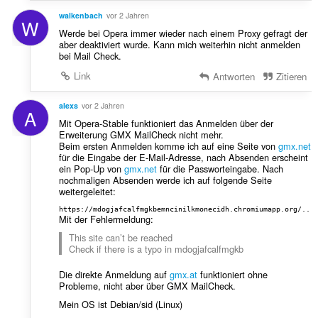
walkenbach
vor 2 Jahren
W
Werde bei Opera immer wieder nach einem Proxy gefragt der
aber deaktiviert wurde. Kann mich weiterhin nicht anmelden
bei Mail Check.
Link
Antworten
Zitieren
alexs
vor 2 Jahren
A
Mit Opera-Stable funktioniert das Anmelden über der
Erweiterung GMX MailCheck nicht mehr.
Beim ersten Anmelden komme ich auf eine Seite von
gmx.net
für die Eingabe der E-Mail-Adresse, nach Absenden erscheint
ein Pop-Up von
gmx.net
für die Passworteingabe. Nach
nochmaligen Absenden werde ich auf folgende Seite
weitergeleitet:
https://mdogjafcalfmgkbemncinilkmonecidh.chromiumapp.org/...
Mit der Fehlermeldung:
This site can’t be reached
Check if there is a typo in mdogjafcalfmgkb
Die direkte Anmeldung auf
gmx.at
funktioniert ohne
Probleme, nicht aber über GMX MailCheck.
Mein OS ist Debian/sid (Linux)