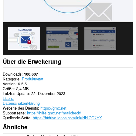
Daten
auf
einigen
Webseiten
zugreifen.
Diese
Erweiterung
wird
Ihre
Erweiterungen
verwalten.
Über die Erweiterung
This
extension
can
Downloads
100.607
create
Kategorie
Produktivität
rich
Version
6.5.5
notifications
Größe
2,4 MB
and
Letztes Update
22. Dezember 2023
display
Lizenz
them
Datenschutzerklärung
to
Website des Diensts
https://gmx.net
you
Supportseite
https://hilfe.gmx.net/mailcheck/
in
Quellcode-Seite
https://hidrive.ionos.com/lnk/HHiCG7HX
the
Ähnliche
system
tray.