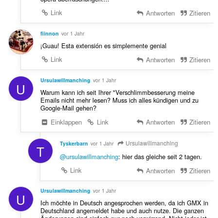
Link
Antworten
Zitieren
fiinnon
vor 1 Jahr
¡Guau! Esta extensión es simplemente genial
Link
Antworten
Zitieren
Ursulawillmanching
vor 1 Jahr
U
Warum kann ich seit Ihrer "Verschlimmbesserung meine
Emails nicht mehr lesen? Muss ich alles kündigen und zu
Google-Mail gehen?
Einklappen
Link
Antworten
Zitieren
Ursulawillmanching
Tyskerbarn
vor 1 Jahr
T
@ursulawillmanching
: hier das gleiche seit 2 tagen.
Link
Antworten
Zitieren
Ursulawillmanching
vor 1 Jahr
U
Ich möchte in Deutsch angesprochen werden, da ich GMX in
Deutschland angemeldet habe und auch nutze. Die ganzen