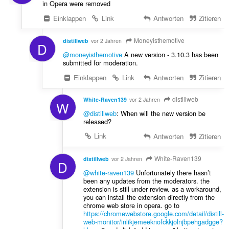
in Opera were removed
Einklappen
Link
Antworten
Zitieren
Moneyisthemotive
distillweb
vor 2 Jahren
D
@moneyisthemotive
A new version - 3.10.3 has been
submitted for moderation.
Einklappen
Link
Antworten
Zitieren
distillweb
White-Raven139
vor 2 Jahren
W
@distillweb
: When will the new version be
released?
Link
Antworten
Zitieren
White-Raven139
distillweb
vor 2 Jahren
D
@white-raven139
Unfortunately there hasn’t
been any updates from the moderators. the
extension is still under review. as a workaround,
you can install the extension directly from the
chrome web store in opera. go to
https://chromewebstore.google.com/detail/distill-
web-monitor/inlikjemeeknofckkjolnjbpehgadgge?