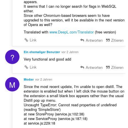
appears.
It seems that I can no longer search for flags in WebSQL
either.
Since other Chromium-based browsers seem to have
upgraded to this version, will it be available in the next version
of Opera as well?
Translated with
www.DeepL.com/Translator
(free version)
Link
Antworten
Zitieren
Ein ehemaliger Benutzer
vor 2 Jahren
?
Very functional and good add
Link
Antworten
Zitieren
Modav
vor 2 Jahren
M
Since the most recent update, I'm unable to open distill. The
extension is enabled but when I left click the mouse button on
the extension a small blank box appears rather than the usual
Distill pop up menu.
Uncaught TypeError: Cannot read properties of undefined
(reading 'SimpleStore')
at new StoreProxy (service.js:102:38)
at new ServiceProxy (service.js:187:18)
at service.js:229:18