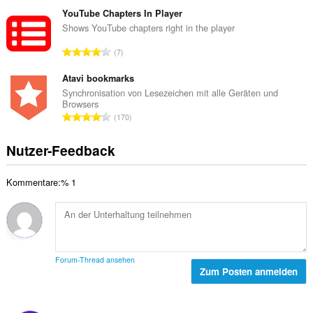
e
e
r
s
YouTube Chapters In Player
B
t
a
Shows YouTube chapters right in the player
e
u
m
w
G
n
7
t
e
e
g
e
r
s
Atavi bookmarks
e
B
t
a
n
Synchronisation von Lesezeichen mit alle Geräten und
e
u
Browsers
m
:
w
G
n
170
t
e
e
g
e
r
s
e
Nutzer-Feedback
B
t
a
n
e
u
m
:
w
n
Kommentare:% 1
t
e
g
e
r
e
B
t
n
e
u
:
w
n
e
g
Forum-Thread ansehen
r
Zum Posten anmelden
e
t
n
u
:
n