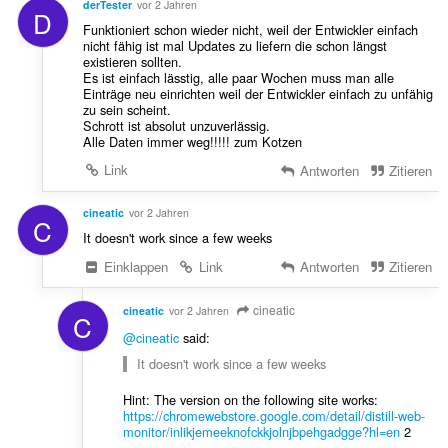
derTester
vor 2 Jahren
D
g
Funktioniert schon wieder nicht, weil der Entwickler einfach
e
nicht fähig ist mal Updates zu liefern die schon längst
n
existieren sollten.
:
Es ist einfach lässtig, alle paar Wochen muss man alle
Einträge neu einrichten weil der Entwickler einfach zu unfähig
zu sein scheint.
Schrott ist absolut unzuverlässig.
Alle Daten immer weg!!!!! zum Kotzen
Link
Antworten
Zitieren
cineatic
vor 2 Jahren
C
It doesn't work since a few weeks
Einklappen
Link
Antworten
Zitieren
cineatic
cineatic
vor 2 Jahren
C
@cineatic
said:
It doesn't work since a few weeks
Hint: The version on the following site works:
https://chromewebstore.google.com/detail/distill-web-
monitor/inlikjemeeknofckkjolnjbpehgadgge?hl=en
2