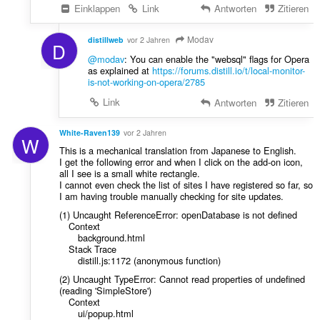
Einklappen
Link
Antworten
Zitieren
Modav
distillweb
vor 2 Jahren
D
@modav
: You can enable the "websql" flags for Opera
as explained at
https://forums.distill.io/t/local-monitor-
is-not-working-on-opera/2785
Link
Antworten
Zitieren
White-Raven139
vor 2 Jahren
W
This is a mechanical translation from Japanese to English.
I get the following error and when I click on the add-on icon,
all I see is a small white rectangle.
I cannot even check the list of sites I have registered so far, so
I am having trouble manually checking for site updates.
(1) Uncaught ReferenceError: openDatabase is not defined
Context
background.html
Stack Trace
distill.js:1172 (anonymous function)
(2) Uncaught TypeError: Cannot read properties of undefined
(reading 'SimpleStore')
Context
ui/popup.html