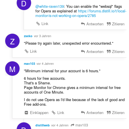
D
@white-raven139
: You can enable the "websql" flags
for Opera as explained at
https://forums.distill.io/t/local-
monitor-is-not-working-on-opera/2785
Link
Antworten
Zitieren
zseko
vor 3 Jahren
Z
"Please try again later, unexpected error encountered."
Link
Antworten
Zitieren
mav103
vor 4 Jahren
M
"Minimum interval for your account is 6 hours."
6 hours for free accounts.
That's a Shame.
Page Monitor for Chrome gives a minimum interval for free
accounts of One Minute.
I do not use Opera as I'd like because of the lack of good and
Free add-ons.
Einklappen
Link
Antworten
Zitieren
mav103
distillweb
vor 4 Jahren