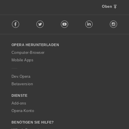
Oben
F
Facebook
Twitter
Youtube
LinkedIn
Instag
o
l
l
o
OPERA HERUNTERLADEN
w
O
Computer-Browser
p
Mobile Apps
e
r
a
Dev.Opera
Betaversion
DIENSTE
Add-ons
Opera-Konto
BENÖTIGEN SIE HILFE?