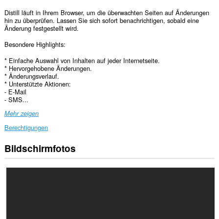
Distill läuft in Ihrem Browser, um die überwachten Seiten auf Änderungen
hin zu überprüfen. Lassen Sie sich sofort benachrichtigen, sobald eine
Änderung festgestellt wird.
Besondere Highlights:
* Einfache Auswahl von Inhalten auf jeder Internetseite.
* Hervorgehobene Änderungen.
* Änderungsverlauf.
* Unterstützte Aktionen:
- E-Mail
- SMS...
Mehr zeigen
Berechtigungen
Bildschirmfotos
Diese
Erweiterung
kann
auf
Ihre
Daten
auf
allen
Webseiten