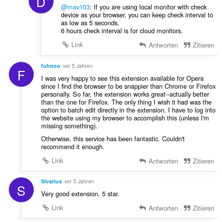
D
@mav103
: If you are using local monitor with check
device as your browser, you can keep check interval to
as low as 5 seconds.
6 hours check interval is for cloud monitors.
Link
Antworten
Zitieren
fuhnoo
vor 5 Jahren
F
I was very happy to see this extension available for Opera
since I find the browser to be snappier than Chrome or Firefox
personally. So far, the extension works great--actually better
than the one for Firefox. The only thing I wish it had was the
option to batch edit directly in the extension. I have to log into
the website using my browser to accomplish this (unless I'm
missing something).
Otherwise, this service has been fantastic. Couldn't
recommend it enough.
Link
Antworten
Zitieren
Sivarius
vor 5 Jahren
S
Very good extension. 5 star.
Link
Antworten
Zitieren