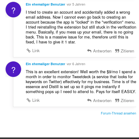
Ein ehemaliger Benutzer
vor 5 Jahren
?
I tried to create an account and accidentally added a wrong
email address. Now I cannot even go back to creating an
account because the app is "locked" in the "verification" menu.
I tried reinstalling the extension but still stuck in the verification
menu. Basically, if you mess up your email, there is no going
back. This is a massive issue for me, therefore until this is
fixed, I have to give it 1 star.
Link
Antworten
Zitieren
Ein ehemaliger Benutzer
vor 6 Jahren
?
This is an excellent extension! Well worth the $9/mo I spend a
month in order to monitor Tweetdeck (a service that looks for
keywords on Twitter) effectively for my business. Time is of the
essence and Distill is set up so it pings me instantly if
something pops up I need to attend to. Pays for itself EASILY.
Link
Antworten
Zitieren
Forum-Thread ansehen