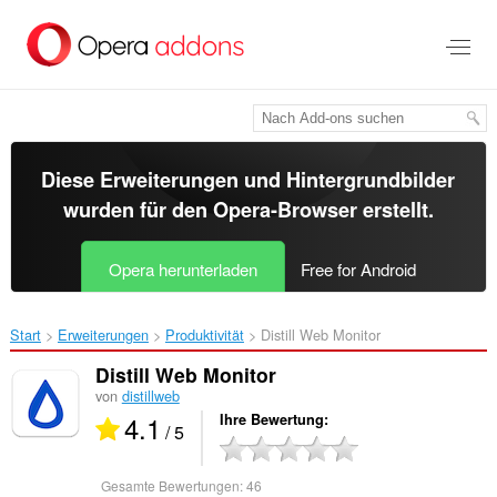
Zum
Hauptinhalt
springen
Diese Erweiterungen und Hintergrundbilder
wurden für den
Opera-Browser
erstellt.
Opera herunterladen
Free for Android
Start
Erweiterungen
Produktivität
Distill Web Monitor‎
Distill Web Monitor
von
distillweb
4.1
Ihre Bewertung
/ 5
Gesamte Bewertungen:
46