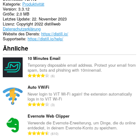
Kategorie
Produktivität
Diese
Version
3.3.12
Erweiterung
Größe
2,0 MB
kann
Letztes Update
22. November 2023
auf
Lizenz
Copyright 2022 distillweb
Ihre
Datenschutzerklärung
Tabs
Website des Diensts
https://distill.io/
und
Supportseite
https://distill.io/help/
Browseraktivitäten
zugreifen.
Ähnliche
This
10 Minutes Email
extension
can
Temporary disposable email address. Protect your email from
store
spam, bots and phishing with 10minemail.
G
an
6
unlimited
e
amount
s
Auto VWiFi
of
a
Never login to VIT Wi-Fi again! the extension automatically
client-
logs in to VIT Wi-Fi
m
side
G
data.
3
t
e
e
s
Evernote Web Clipper
B
a
Verwende die Evernote-Erweiterung, um Dinge, die du online
e
entdeckst, in deinem Evernote-Konto zu speichern.
m
w
G
610
t
e