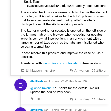
Stack Trace
ui/assets/service.6d35494d.js:228 (anonymous function)
The update check process seems to finish before the element
is loaded, so it is not possible to check for updates on sites
that have a separate element loading after the site is
displayed, even if the site is working properly.
The tab for checking for updates is opened on the left side of
the leftmost tab of the browser when checking for updates,
which is somewhat inconvenient in an environment with a
large number of tabs open, as the tabs are misaligned when
selecting a small tab.
Please resolve this problem and improve the ease of use if
possible.
Translated with
www.DeepL.com/Translator
(free version)
Einklappen
Link
Antworten
Zitieren
White-Raven139
distillweb
vor 2 Jahren
D
@white-raven139
: Thanks for the details. We will
update the add-on very soon.
Link
Antworten
Zitieren
White-Raven139
distillweb
vor 2 Jahren