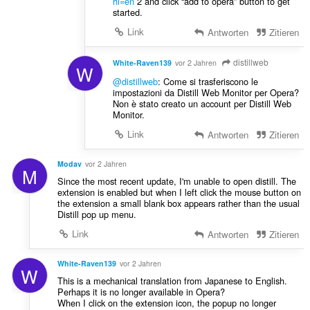
hl=en
2 and click “add to opera” button to get
started.
Link
Antworten
Zitieren
distillweb
White-Raven139
vor 2 Jahren
W
@distillweb
: Come si trasferiscono le
impostazioni da Distill Web Monitor per Opera?
Non è stato creato un account per Distill Web
Monitor.
Link
Antworten
Zitieren
Modav
vor 2 Jahren
M
Since the most recent update, I'm unable to open distill. The
extension is enabled but when I left click the mouse button on
the extension a small blank box appears rather than the usual
Distill pop up menu.
Link
Antworten
Zitieren
White-Raven139
vor 2 Jahren
W
This is a mechanical translation from Japanese to English.
Perhaps it is no longer available in Opera?
When I click on the extension icon, the popup no longer