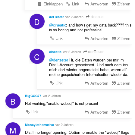
Einklappen
Link
Antworten
Zitieren
cineatic
derTester
vor 2 Jahren
D
@cineatic
: and how i get my data back???? this
is so boring and not professinal
Link
Antworten
Zitieren
derTester
cineatic
vor 2 Jahren
C
@dertester
Hi, die Daten wurden bei mir im
Distill-Account gespeichert. Und nach dem ich
mich dort wieder angemeldet habe, waren all'
meine gespeicherten Internetseiten wieder da.
Link
Antworten
Zitieren
BigGGG77
vor 2 Jahren
B
Not working,"enable websql" is not present
Link
Antworten
Zitieren
Moneyisthemotive
vor 2 Jahren
M
Distill no longer opening. Option to enable the "websql" flags