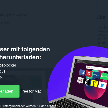
 the system clipboard.
Über
c Opera.
Downlo
Kategor
Version
Größe
Letztes
Lizenz
er mit folgenden
Quellco
herunterladen:
Ähnl
rbeblocker
dus
PN
terladen
Free for Mac
 Hintergrundbilder wurden für den
Opera-