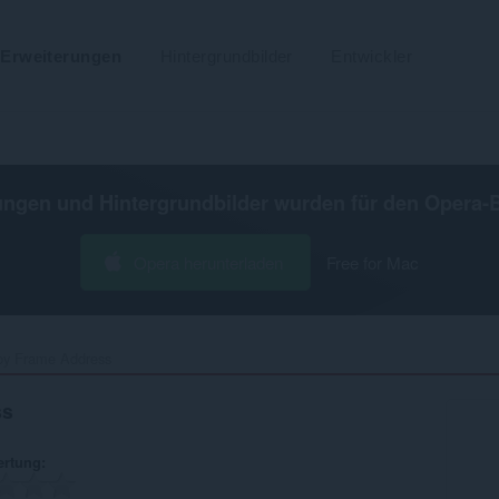
Erweiterungen
Hintergrundbilder
Entwickler
ungen und Hintergrundbilder wurden für den
Opera-
Opera herunterladen
Free for Mac
y Frame Address‎
ss
ertung