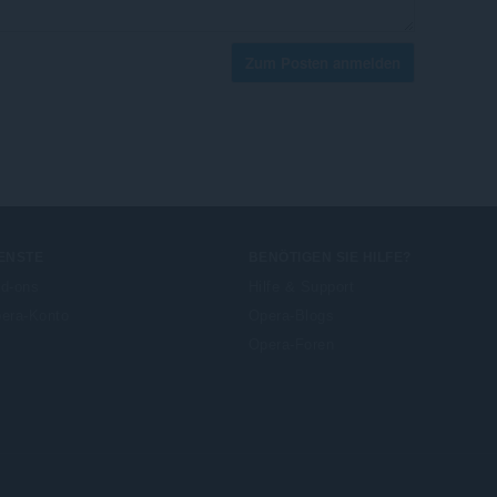
Zum Posten anmelden
ENSTE
BENÖTIGEN SIE HILFE?
d-ons
Hilfe & Support
era-Konto
Opera-Blogs
Opera-Foren