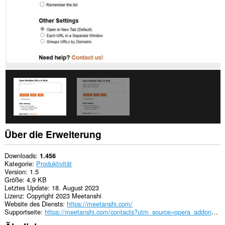
This
extension
can
write
data
into
the
clipboard.
Diese
Erweiterung
kann
auf
Ihre
Tabs
und
Browseraktivitäten
Über die Erweiterung
zugreifen.
Downloads
1.456
Kategorie
Produktivität
Version
1.5
Größe
4,9 KB
Letztes Update
18. August 2023
Lizenz
Copyright 2023 Meetanshi
Website des Diensts
https://meetanshi.com/
Supportseite
https://meetanshi.com/contacts?utm_source=opera_addon&utm_medium=addon&utm_campaign=bulkurlopener