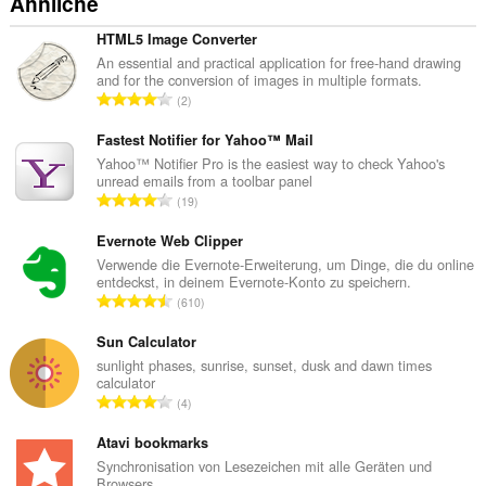
Ähnliche
HTML5 Image Converter
An essential and practical application for free-hand drawing
and for the conversion of images in multiple formats.
G
2
e
s
Fastest Notifier for Yahoo™ Mail
a
Yahoo™ Notifier Pro is the easiest way to check Yahoo's
unread emails from a toolbar panel
m
G
19
t
e
e
s
Evernote Web Clipper
B
a
Verwende die Evernote-Erweiterung, um Dinge, die du online
e
entdeckst, in deinem Evernote-Konto zu speichern.
m
w
G
610
t
e
e
e
r
s
Sun Calculator
B
t
a
sunlight phases, sunrise, sunset, dusk and dawn times
e
u
calculator
m
w
G
n
4
t
e
e
g
e
r
s
Atavi bookmarks
e
B
t
a
n
Synchronisation von Lesezeichen mit alle Geräten und
e
u
Browsers