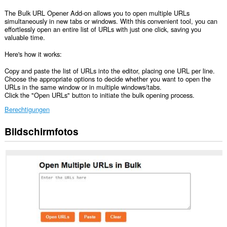
The Bulk URL Opener Add-on allows you to open multiple URLs
simultaneously in new tabs or windows. With this convenient tool, you can
effortlessly open an entire list of URLs with just one click, saving you
valuable time.
Here's how it works:
Copy and paste the list of URLs into the editor, placing one URL per line.
Choose the appropriate options to decide whether you want to open the
URLs in the same window or in multiple windows/tabs.
Click the "Open URLs" button to initiate the bulk opening process.
Berechtigungen
Bildschirmfotos
Diese
Erweiterung
kann
auf
Daten
zugreifen,
die
Sie
kopieren
und
einfügen.