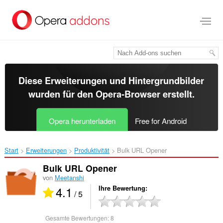
Zum
Hauptinhalt
springen
Diese Erweiterungen und Hintergrundbilder
wurden für den
Opera-Browser
erstellt.
Opera herunterladen
Free for Android
Start
Erweiterungen
Produktivität
Bulk URL Opener‎
Bulk URL Opener
von
Meetanshi
4.1
Ihre Bewertung
/ 5
Gesamte Bewertungen:
8