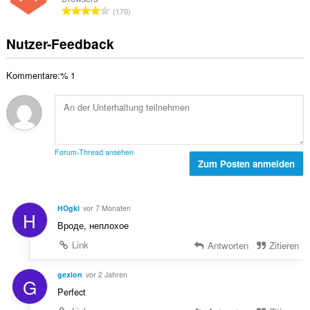
m
:
w
G
n
170
t
e
e
g
e
r
s
e
Nutzer-Feedback
B
t
a
n
e
u
m
:
w
n
Kommentare:% 1
t
e
g
e
r
e
B
t
n
e
u
:
w
n
e
g
Forum-Thread ansehen
r
Zum Posten anmelden
e
t
n
u
:
n
HOgki
vor 7 Monaten
H
g
Вроде, неплохое
e
n
Link
Antworten
Zitieren
:
gexion
vor 2 Jahren
G
Perfect