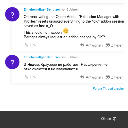
Ein ehemaliger Benutzer
vor 6 Jahren
?
On reactivating the Opera Addon "Extension Manager with
Profiles" resets unasked everything to the "old" addon session
saved as last o_O
This should not happen
Perhaps always request an addon change by OK?
Link
Antworten
Zitieren
Ein ehemaliger Benutzer
vor 6 Jahren
?
В Яндекс браузере не работает. Расширения не
отключаются и не включаются
Link
Antworten
Zitieren
Forum-Thread ansehen
Oben