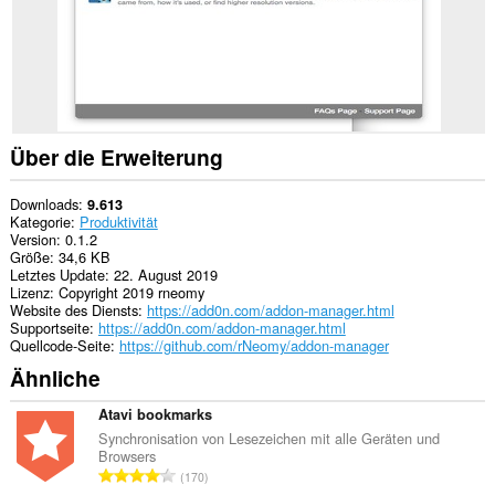
and
display
them
to
you
in
the
system
tray.
Über die Erweiterung
Downloads
9.613
Kategorie
Produktivität
Version
0.1.2
Größe
34,6 KB
Letztes Update
22. August 2019
Lizenz
Copyright 2019 rneomy
Website des Diensts
https://add0n.com/addon-manager.html
Supportseite
https://add0n.com/addon-manager.html
Quellcode-Seite
https://github.com/rNeomy/addon-manager
Ähnliche
Atavi bookmarks
Synchronisation von Lesezeichen mit alle Geräten und
Browsers
G
170