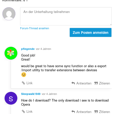
t
e
g
e
r
e
B
t
n
e
u
:
w
n
e
g
Forum-Thread ansehen
r
Zum Posten anmelden
e
t
n
u
:
n
pflegende
vor 4 Jahren
g
Good job!
e
Great!
n
would be great to have some sync function or also a export
:
/import utility to transfer extensions between devices
Link
Antworten
Zitieren
Sleepwalk1949
vor 4 Jahren
S
How do I download? The only download i see is to download
Opera
Link
Antworten
Zitieren