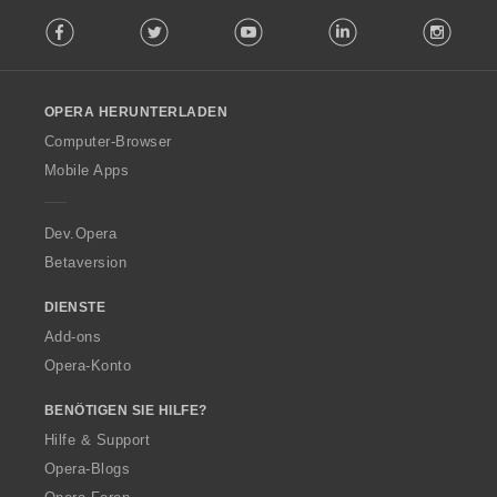
F
Facebook
Twitter
Youtube
LinkedIn
Instag
o
l
l
o
OPERA HERUNTERLADEN
w
O
Computer-Browser
p
Mobile Apps
e
r
a
Dev.Opera
Betaversion
DIENSTE
Add-ons
Opera-Konto
BENÖTIGEN SIE HILFE?
Hilfe & Support
Opera-Blogs