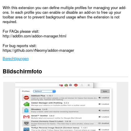
With this extension you can define multiple profiles for managing your add-
ons. In each profile you can enable or disable an add-on to free up your
toolbar area or to prevent background usage when the extension is not
required.
For FAQs please visit:
http://add0n.com/addon-manager.html
For bug reports visit:
https://github.com/rNeomy/addon-manager
Berechtigungen
Bildschirmfoto
Diese
Erweiterung
wird
Ihre
Erweiterungen
verwalten.
This
extension
can
create
rich
notifications