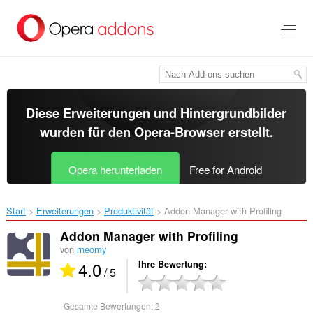
Zum
Hauptinhalt
springen
Diese Erweiterungen und Hintergrundbilder
wurden für den
Opera-Browser
erstellt.
Opera herunterladen
Free for Android
Start
Erweiterungen
Produktivität
Addon Manager with Profiling‎
Addon Manager with Profiling
von
rneomy
4.0
Ihre Bewertung
/ 5
Gesamte Bewertungen:
2