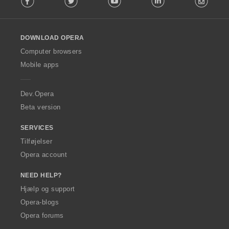
l
l
o
DOWNLOAD OPERA
w
O
Computer browsers
p
Mobile apps
e
r
a
Dev.Opera
Beta version
SERVICES
Tilføjelser
Opera account
NEED HELP?
Hjælp og support
Opera-blogs
Opera forums