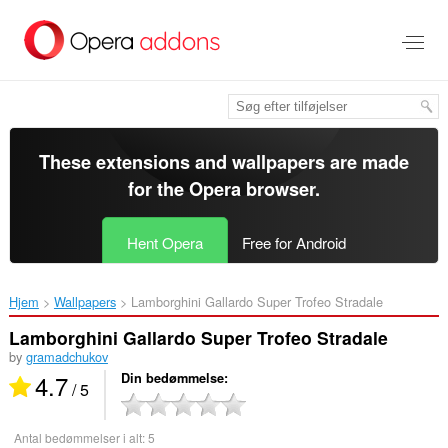
Spring
til
hovedindhold
These extensions and wallpapers are made
for the
Opera browser
.
Hent Opera
Free for Android
Hjem
Wallpapers
Lamborghini Gallardo Super Trofeo Stradale‎
Lamborghini Gallardo Super Trofeo Stradale
by
gramadchukov
4.7
Din bedømmelse
/ 5
Antal bedømmelser i alt:
5