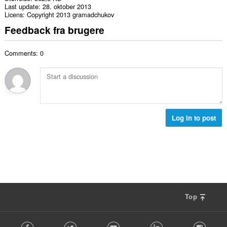
Last update
28. oktober 2013
Licens
Copyright 2013 gramadchukov
Feedback fra brugere
Comments: 0
Log in to post
Top
F
Facebook
Twitter
Youtube
LinkedIn
Instag
o