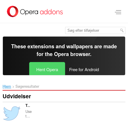
Spring
til
hovedindhold
These extensions and wallpapers are made
for the
Opera browser
.
Hent Opera
Free for Android
Hjem
Søgeresultater
Udvidelser
Tweet from Context Menu
Use
t...