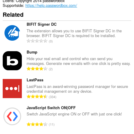
Licens
Copyright 2014 passwordbox
Supportside
https://help.passwordbox.com/
Related
BIFIT Signer DC
The extension allows you to use BIFIT Signer DC in the
browser. BIFIT Signer DC is required to be installed.
A
0
n
t
Bump
a
Hide your real email and control who can send you
messages. Generate new emails with one click is pretty easy.
l
A
2
b
n
e
t
LastPass
d
a
LastPass is an award-winning password manager for secure
ø
credential management on any device.
l
m
A
334
b
m
n
e
e
t
JavaScript Switch ON|OFF
d
l
a
Switch JavaScript engine ON or OFF with just one click!
ø
s
l
m
A
e
11
b
m
n
r
e