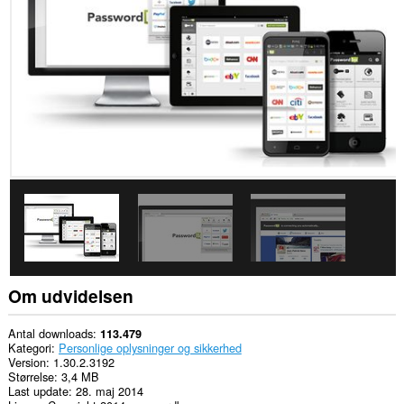
på
alle
websteder.
Denne
udvidelse
kan
læse
og
ændre
din
browserhistorik.
Denne
udvidelse
kan
få
adgang
til
dine
faner
Om udvidelsen
og
din
browseraktivitet.
Antal downloads
113.479
Kategori
Personlige oplysninger og sikkerhed
Version
1.30.2.3192
Størrelse
3,4 MB
Last update
28. maj 2014