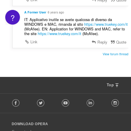
:
A Former User
6 years ago
?
IT: Applicativo inutile se avete qualcosa di diverso da
WINDOWS e MAC, rimanda al sito
https://www.truekey.com/it
(McAfee). EN: Application for WINDOWS and MAC, refer to
the site
https://www.truekey.com/it
(McAfee).
Link
Reply
Quote
View forum thread
Top
F
Facebook
Twitter
Youtube
LinkedIn
Instag
o
l
l
o
DOWNLOAD OPERA
w