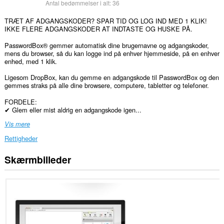
Antal bedømmelser i alt:
36
TRÆT AF ADGANGSKODER? SPAR TID OG LOG IND MED 1 KLIK!
IKKE FLERE ADGANGSKODER AT INDTASTE OG HUSKE PÅ.
PasswordBox® gemmer automatisk dine brugernavne og adgangskoder,
mens du browser, så du kan logge ind på enhver hjemmeside, på en enhver
enhed, med 1 klik.
Ligesom DropBox, kan du gemme en adgangskode til PasswordBox og den
gemmes straks på alle dine browsere, computere, tabletter og telefoner.
FORDELE:
✔ Glem eller mist aldrig en adgangskode igen...
Vis mere
Rettigheder
Skærmbilleder
Denne
udvidelse
kan
få
adgang
til
dine
data