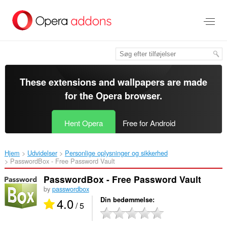
Spring
til
hovedindhold
These extensions and wallpapers are made
for the
Opera browser
.
Hent Opera
Free for Android
Hjem
Udvidelser
Personlige oplysninger og sikkerhed
PasswordBox - Free Password Vault‎
PasswordBox - Free Password Vault
by
passwordbox
4.0
Din bedømmelse
/ 5