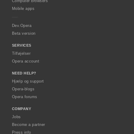
O
Computer browsers
p
Mobile apps
e
r
a
Dev.Opera
Beta version
SERVICES
Tilføjelser
Opera account
NEED HELP?
Hjælp og support
Opera-blogs
Opera forums
COMPANY
Jobs
Become a partner
Press info