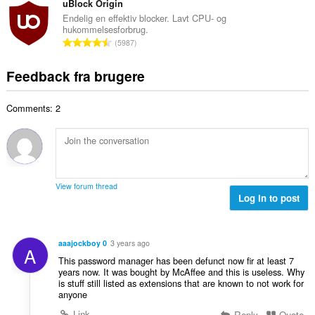
e
t
uBlock Origin
i
d
l
a
a
Endelig en effektiv blocker. Lavt CPU- og
ø
s
hukommelsesforbrug.
l
l
m
A
e
5987
b
t
m
n
r
e
:
e
t
i
Feedback fra brugere
d
l
a
a
ø
s
l
l
m
e
Comments: 2
b
t
m
r
e
:
e
i
d
l
a
ø
s
l
m
e
t
m
r
View forum thread
:
e
Log in to post
i
l
a
s
l
e
t
aaajockboy 0
3 years ago
A
r
:
This password manager has been defunct now fir at least 7
i
years now. It was bought by McAffee and this is useless. Why
a
is stuff still listed as extensions that are known to not work for
l
anyone
t
Link
Reply
Quote