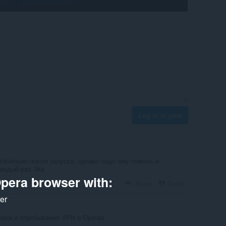
Log in to post
табильно после запуска, однако надо ему помочь и
ждый раз. like
pera browser with:
Reply
Quote
ker
вки и опробывания VPN и Operaa.