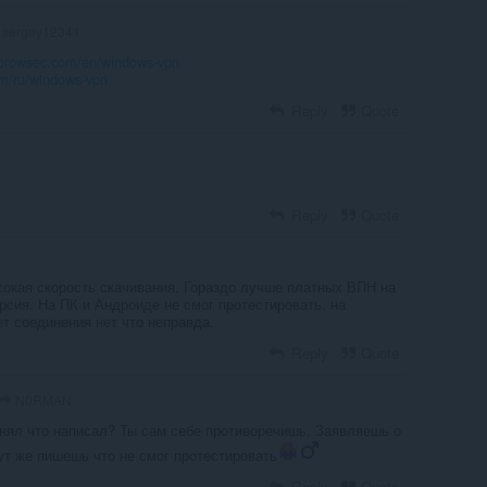
sergey12341
/browsec.com/en/windows-vpn
om/ru/windows-vpn
Reply
Quote
Reply
Quote
сокая скорость скачивания. Гораздо лучше платных ВПН на
рсия. На ПК и Андроиде не смог протестировать. на
т соединения нет что неправда.
Reply
Quote
N0RMAN
нял что написал? Ты сам себе противоречишь. Заявляешь о
ут же пишешь что не смог протестировать
Reply
Quote