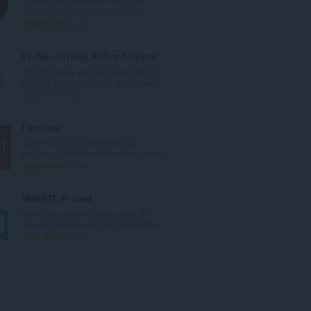
l
CPU- og hukommelsesforbrug.
b
A
5987
e
n
d
t
ProSe - Privacy Policy Analyzer
ø
a
Pro Se reads and analyses privacy
m
l
policies on your behalf. It empower...
m
b
A
0
e
e
n
l
d
t
LastPass
s
ø
a
LastPass is an award-winning
e
m
l
password manager for secure crede...
r
m
b
A
334
i
e
e
n
a
l
d
t
WebRTC Protect
l
s
ø
a
Hides your private and public IP
t
e
m
l
addresses by configuring how Web...
:
r
m
b
A
27
i
e
e
n
a
l
d
t
l
s
ø
a
t
e
m
l
:
r
m
b