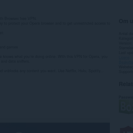
ith Browsec free VPN.
Om u
 to protect your Opera browser and to get unrestricted access to
et:
Antal d
Kategori
Version
, and games
Størrels
Last up
one knows what you’re doing online. With this VPN for Opera, you
Licens
 and data sniffers.
Beskytte
Websted 
d unblocks any content you want. Use Netflix, Hulu, Spotify...
Support
Rela