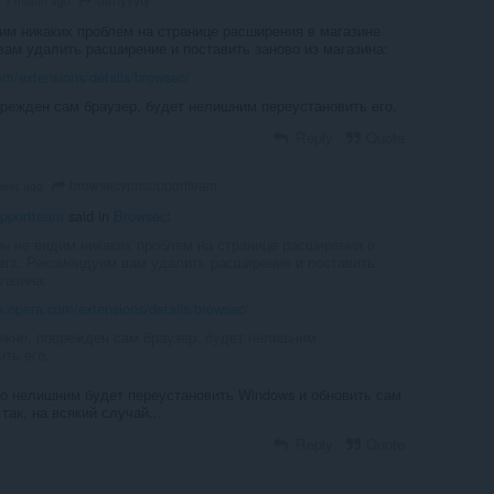
1 month ago
м никаких проблем на странице расширения в магазине
вам удалить расширение и поставить заново из магазина:
om/extensions/details/browsec/
врежден сам браузер, будет нелишним переустановить его.
Reply
Quote
browsecvpnsupportteam
eeks ago
pportteam
said in
Browsec
:
 не видим никаких проблем на странице расширения в
era. Рекомендуем вам удалить расширение и поставить
газина:
s.opera.com/extensions/details/browsec/
ожно, поврежден сам браузер, будет нелишним
ть его.
о нелишним будет переустановить Windows и обновить сам
так, на всякий случай...
Reply
Quote