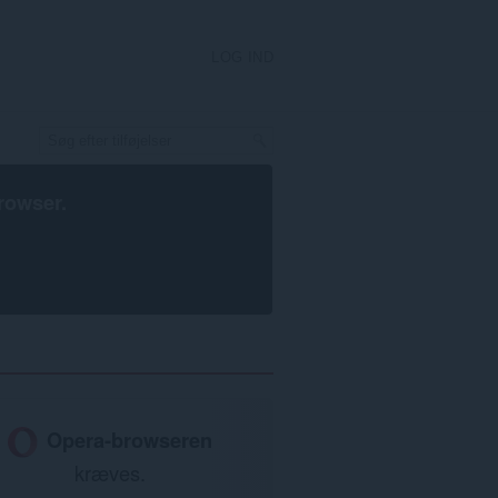
LOG IND
rowser
.
Opera-browseren
kræves.