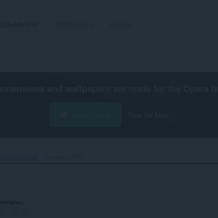
Udvidelser
Wallpapers
Udvikl
extensions and wallpapers are made for the
Opera b
Hent Opera
Free for Mac
r og sikkerhed
Browsec VPN‎
ømmelse