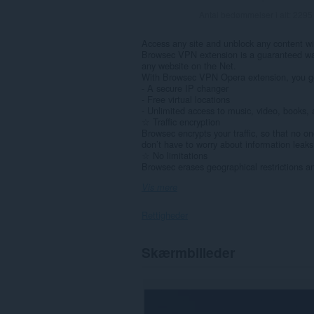
Antal bedømmelser i alt:
2295
Access any site and unblock any content w
Browsec VPN extension is a guaranteed way
any website on the Net.
With Browsec VPN Opera extension, you g
- A secure IP changer
- Free virtual locations
- Unlimited access to music, video, books
☆ Traffic encryption
Browsec encrypts your traffic, so that no 
don’t have to worry about information leaks
☆ No limitations
Browsec erases geographical restrictions an
Vis mere
Rettigheder
Denne
Skærmbilleder
udvidelse
kan
få
adgang
til
dine