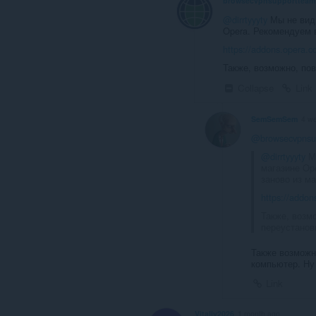
browsecvpnsupportteam
@dirrtyyyty
Мы не види
Opera. Рекомендуем 
https://addons.opera.c
Также, возможно, по
Collapse
Link
SemSemSem
4 w
@browsecvpnsu
@dirrtyyyty
Мы
магазине Op
заново из ма
https://addon
Также, возм
переустанови
Также возможн
компьютер. Ну 
Link
Vitaliy2026
1 month ago