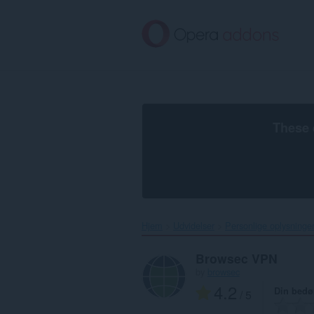
Spring
til
hovedindhold
These 
Hjem
Udvidelser
Personlige oplysninge
Browsec VPN
by
browsec
4.2
Din bed
/ 5