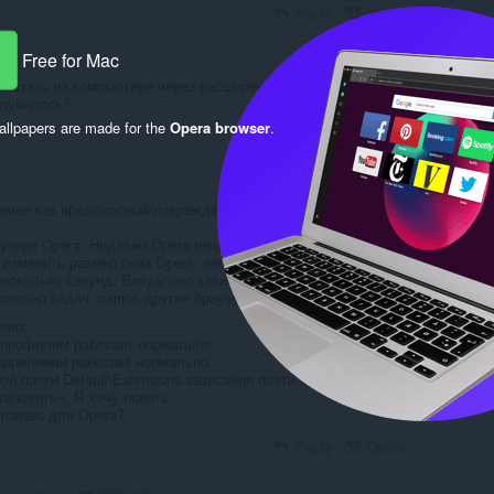
Reply
Quote
Free for Mac
аботать на компьютере через расширение. Пробовал разные
случилось?
llpapers are made for the
Opera browser
.
Reply
Quote
ечен как вредоносный/повреждённый и вызывает зависания
узере Opera. Недавно Opera начала сильно зависать: когда
 изменить размер окна Opera, весь интерфейс Windows
несколько секунд. Визуально зависают и другие открытые
петчер задач, папки, другие браузеры.
ово:
 профилем работает нормально.
ширениями работает нормально.
й папки Default\Extensions зависания почти прекратились.
ановить». Я хочу понять:
Browsec для Opera?
Reply
Quote
dirrtyyyty