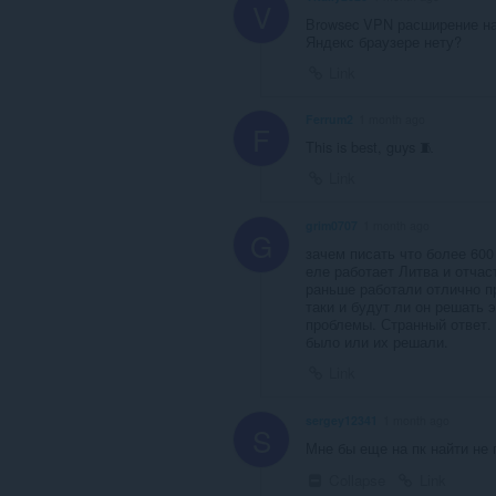
V
Browsec VPN расширение на
Яндекс браузере нету?
Link
Ferrum2
1 month ago
F
This is best, guys 🧵
Link
grim0707
1 month ago
G
зачем писать что более 600
еле работает Литва и отчас
раньше работали отлично п
таки и будут ли он решать 
проблемы. Странный ответ. 
было или их решали.
Link
sergey12341
1 month ago
S
Мне бы еще на пк найти не 
Collapse
Link