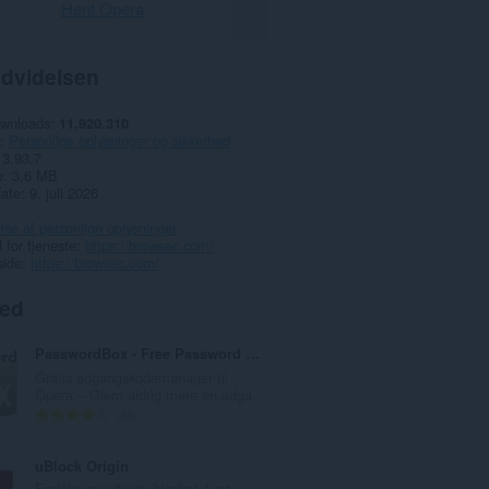
Hent Opera
dvidelsen
ownloads
11.920.310
Personlige oplysninger og sikkerhed
3.93.7
e
3,6 MB
date
9. juli 2026
lse af personlige oplysninger
for tjeneste
https://browsec.com/
side
https://browsec.com/
ted
PasswordBox - Free Password Vault
Gratis adgangskodemanager til
Opera – Glem aldrig mere en adga...
A
36
n
t
uBlock Origin
a
Endelig en effektiv blocker. Lavt