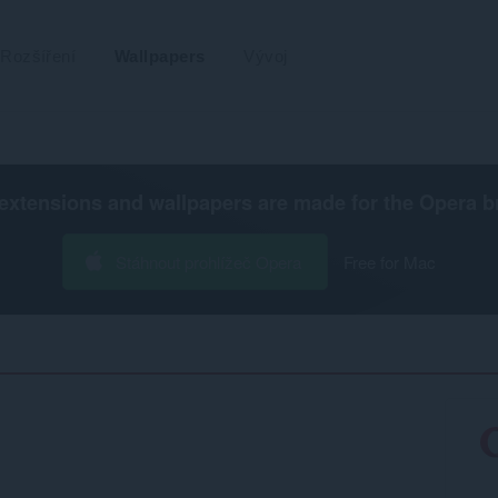
Rozšíření
Wallpapers
Vývoj
extensions and wallpapers are made for the
Opera b
Stáhnout prohlížeč Opera
Free for Mac