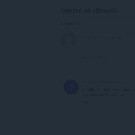
Odezva od uživatelů
Comments: 1
View forum thread
A Former User
5 years ago
?
I really like that background,
my windows 10 desktop ...
Link