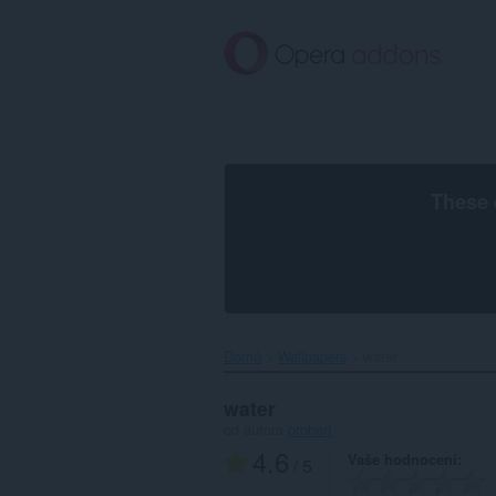
Přejít
přímo
na
hlavní
obsah
These 
Domů
Wallpapers
water‎
water
od autora
orobert
4.6
Vaše hodnocení
/ 5