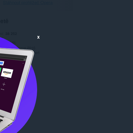
Stáhnout prohlížeč Opera
etě
ní
38 252
x
.0
12,1 MB
date
14. března 2016
Copyright 2016 orobert