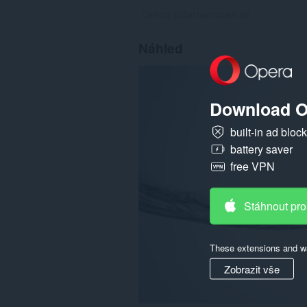
Celkový počet hodnocení:
60
Náhled
Download O
built-in ad bloc
battery saver
free VPN
Stáhnout pro
These extensions and wa
Zobrazit vše