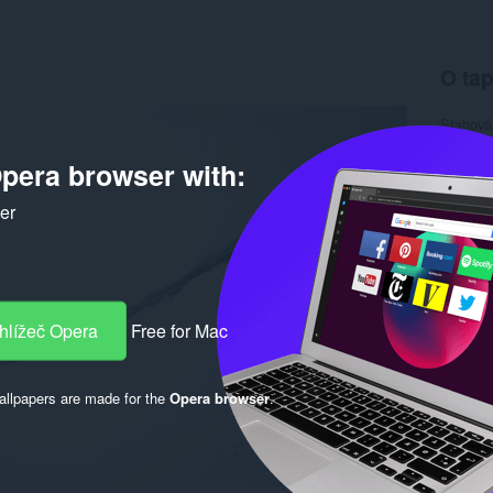
O tap
Stahová
Verze
1
Velikost
pera browser with:
Last up
Licence
ker
hlížeč Opera
Free for Mac
llpapers are made for the
Opera browser
.