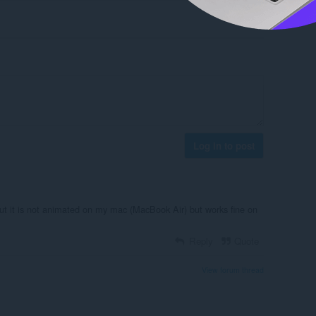
Log in to post
 but it is not animated on my mac (MacBook Air) but works fine on
Reply
Quote
View forum thread