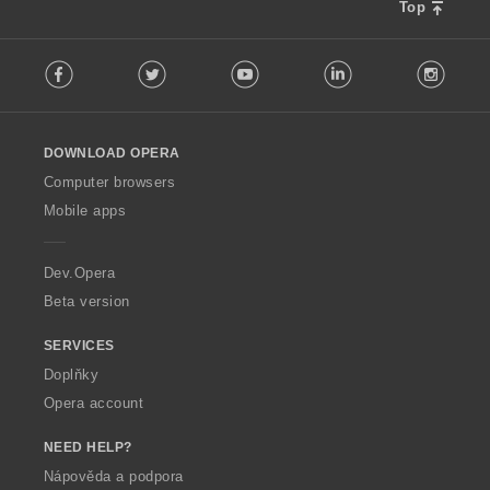
Top
F
Facebook
Twitter
Youtube
LinkedIn
Instag
o
l
l
o
DOWNLOAD OPERA
w
O
Computer browsers
p
Mobile apps
e
r
a
Dev.Opera
Beta version
SERVICES
Doplňky
Opera account
NEED HELP?
Nápověda a podpora