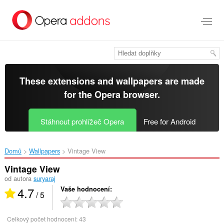
Přejít
přímo
na
hlavní
obsah
These extensions and wallpapers are made
for the
Opera browser
.
Stáhnout prohlížeč Opera
Free for Android
Domů
Wallpapers
Vintage View‎
Vintage View
od autora
suryaraj
4.7
Vaše hodnocení
/ 5
Celkový počet hodnocení:
43