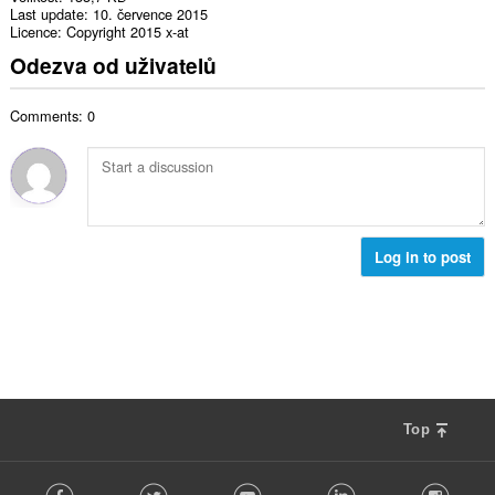
Last update
10. července 2015
Licence
Copyright 2015 x-at
Odezva od uživatelů
Comments: 0
Log in to post
Top
F
Facebook
Twitter
Youtube
LinkedIn
Instag
o