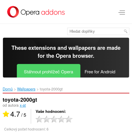
Přejít
přímo
na
hlavní
obsah
These extensions and wallpapers are made
for the
Opera browser
.
Stáhnout prohlížeč Opera
Free for Android
Domů
Wallpapers
toyota-2000gt‎
toyota-2000gt
od autora
x-at
4.7
Vaše hodnocení
/ 5
Celkový počet hodnocení:
6