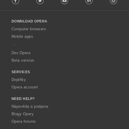
l
l
o
DOWNLOAD OPERA
w
O
Computer browsers
p
Mobile apps
e
r
a
Dev.Opera
Beta version
SERVICES
Doplňky
Opera account
NEED HELP?
Nápověda a podpora
Blogy Opery
Opera forums