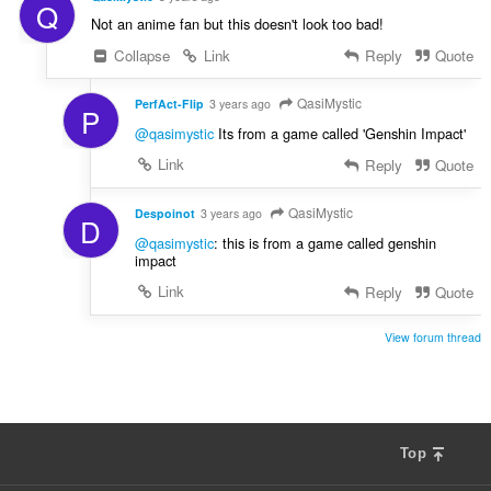
Q
Not an anime fan but this doesn't look too bad!
Collapse
Link
Reply
Quote
QasiMystic
PerfAct-Flip
3 years ago
P
@qasimystic
Its from a game called 'Genshin Impact'
Link
Reply
Quote
QasiMystic
Despoinot
3 years ago
D
@qasimystic
: this is from a game called genshin
impact
Link
Reply
Quote
View forum thread
Top