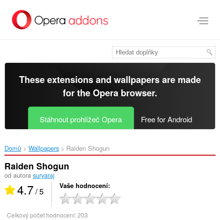
Přejít
přímo
na
hlavní
obsah
These extensions and wallpapers are made
for the
Opera browser
.
Stáhnout prohlížeč Opera
Free for Android
Domů
Wallpapers
Raiden Shogun‎
Raiden Shogun
od autora
suryaraj
4.7
Vaše hodnocení
/ 5
Celkový počet hodnocení:
203