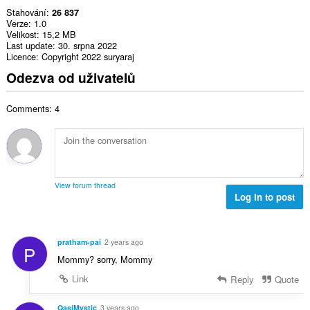
Stahování
26 837
Verze
1.0
Velikost
15,2 MB
Last update
30. srpna 2022
Licence
Copyright 2022 suryaraj
Odezva od uživatelů
Comments: 4
View forum thread
Log in to post
pratham-pai
2 years ago
P
Mommy? sorry, Mommy
Link
Reply
Quote
QasiMystic
3 years ago