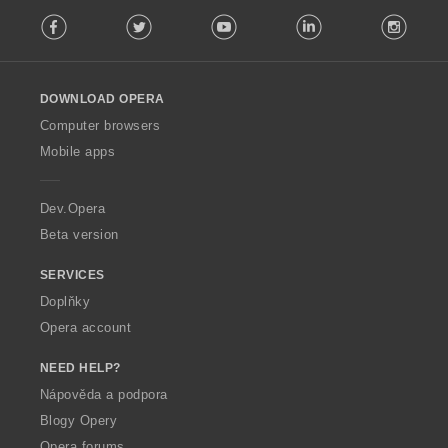
F
Facebook
Twitter
Youtube
LinkedIn
Instag
o
l
l
o
DOWNLOAD OPERA
w
O
Computer browsers
p
Mobile apps
e
r
a
Dev.Opera
Beta version
SERVICES
Doplňky
Opera account
NEED HELP?
Nápověda a podpora
Blogy Opery
Opera forums