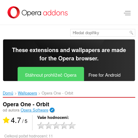
Přejít
přímo
na
hlavní
obsah
These extensions and wallpapers are made
for the
Opera browser
.
Stáhnout prohlížeč Opera
Free for Android
Domů
Wallpapers
Opera One - Orbit‎
Opera One - Orbit
od autora
Opera Software
4.7
Vaše hodnocení
/ 5
Celkový počet hodnocení:
11