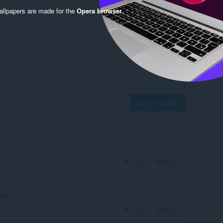
llpapers are made for the
Opera browser
.
Log in to post
Reply
Quote
as!
Reply
Quote