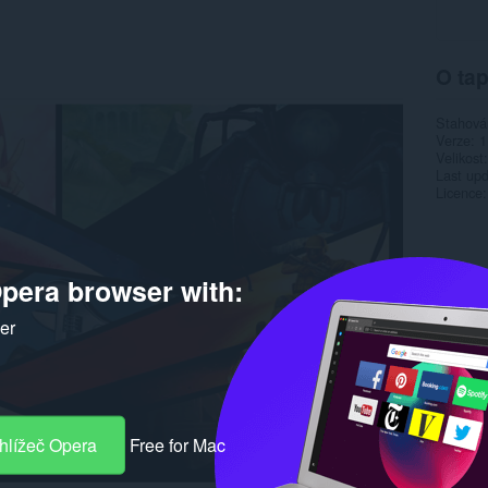
O tap
Stahová
Verze
1
Velikost
Last up
Licence
pera browser with:
ker
hlížeč Opera
Free for Mac