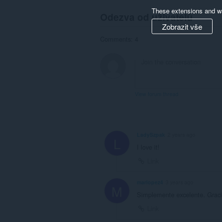
These extensions and wa
Odezva od uživatelů
Zobrazit vše
Comments: 4
View forum thread
LadySzpak
2 years ago
L
I love it!
Link
marlopez4
3 years ago
M
Simplemente excelente. Graci
Link