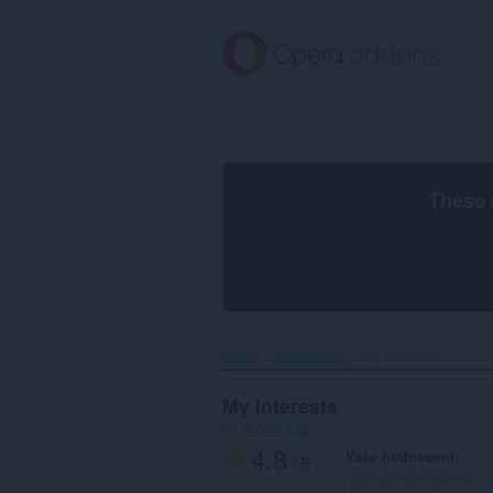
Přejít
přímo
na
hlavní
obsah
These 
Domů
Wallpapers
My Interests‎
My Interests
od autora
x-at
4.8
Vaše hodnocení
/ 5