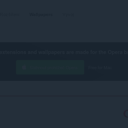
Rozšíření
Wallpapers
Vývoj
extensions and wallpapers are made for the
Opera b
Stáhnout prohlížeč Opera
Free for Mac