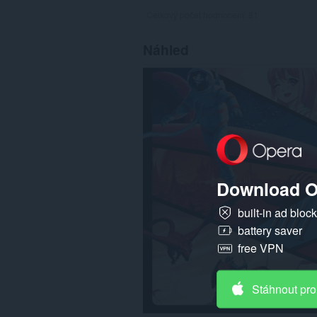
Celkový počet hodnocení:
81
Náhled
Download O
built-in ad bloc
battery saver
free VPN
Stáhnout pro