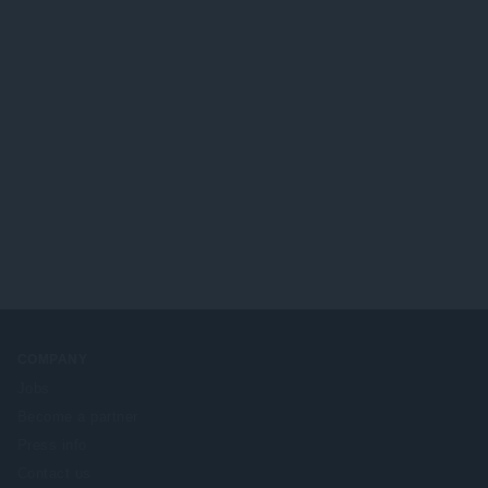
COMPANY
Jobs
Become a partner
Press info
Contact us