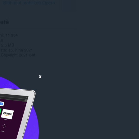
Stáhnout prohlížeč Opera
etě
ní
11 934
.0
2,5 MB
date
15. října 2021
Copyright 2021 x-at
x