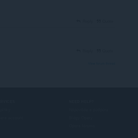
Reply
Quote
Reply
Quote
View forum thread
ERVICES
NEED HELP?
plňky
Nápověda a podpora
era account
Blogy Opery
Opera forums