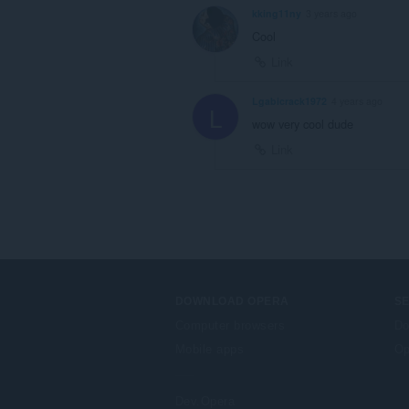
kking11ny
3 years ago
Cool
Link
Lgabicrack1972
4 years ago
L
wow very cool dude
Link
DOWNLOAD OPERA
S
Computer browsers
Do
Mobile apps
Op
Dev.Opera