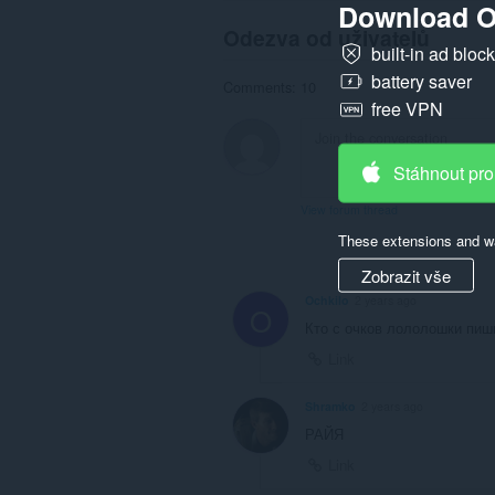
Download O
Odezva od uživatelů
built-in ad bloc
battery saver
Comments: 10
free VPN
Stáhnout pro
View forum thread
These extensions and wa
Zobrazit vše
Ochkilo
2 years ago
O
Кто с очков лололошки пи
Link
Shramko
2 years ago
РАЙЯ
Link