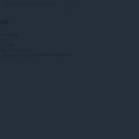
Stáhnout prohlížeč Opera
etě
ní
17 493
.0
7,7 MB
date
3. října 2022
Copyright 2022 c335e1f6-6776-4b62-9a5f-24fecb2577c8