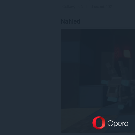
Celkový počet hodnocení:
102
Náhled