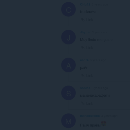
CHu12
3 years ago
C
truskawka
Link
Jhyper
3 years ago
J
Muy lindo me gusto
Link
asdf4
3 years ago
A
райя
Link
sonics
3 years ago
S
майанакарафати
Link
mariaburkina
3 years ago
M
Райя прайм