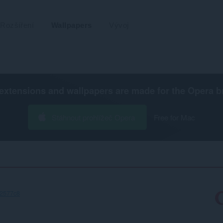
Rozšíření
Wallpapers
Vývoj
extensions and wallpapers are made for the
Opera b
Stáhnout prohlížeč Opera
Free for Mac
b2577c8