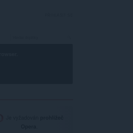
PŘIHLÁSIT SE
rowser
.
Je vyžadován
prohlížeč
Opera
.