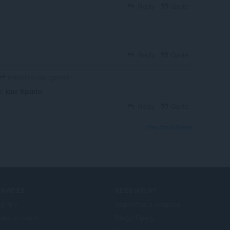
Reply
Quote
o
Reply
Quote
maximilianoprogamer
r
: ique flipante!
Reply
Quote
View forum thread
ERVICES
NEED HELP?
plňky
Nápověda a podpora
era account
Blogy Opery