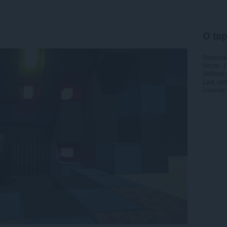
O tap
Stahová
Verze
1
Velikost
Last up
Licence