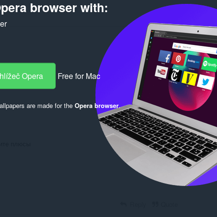
pera browser with:
ker
hlížeč Opera
Free for Mac
Log in to post
llpapers are made for the
Opera browser
.
шите плюсы
Reply
Quote
Reply
Quote