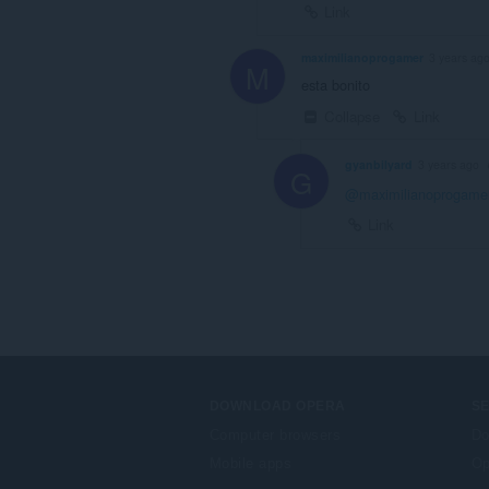
Link
maximilianoprogamer
3 years ag
M
esta bonito
Collapse
Link
gyanbilyard
3 years ago
G
@maximilianoprogame
Link
DOWNLOAD OPERA
S
Computer browsers
Do
Mobile apps
Op