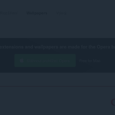
Rozšíření
Wallpapers
Vývoj
extensions and wallpapers are made for the
Opera b
Stáhnout prohlížeč Opera
Free for Mac