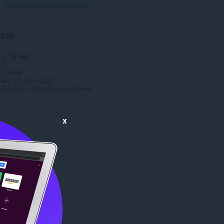
Stáhnout prohlížeč Opera
etě
ní
75 084
.0
1,4 MB
date
27. října 2020
Copyright 2020 Opera Software
x