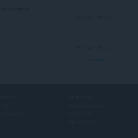
e mais ou menos
Reply
Quote
Reply
Quote
View forum thread
ERVICES
NEED HELP?
plňky
Nápověda a podpora
era account
Blogy Opery
Opera forums