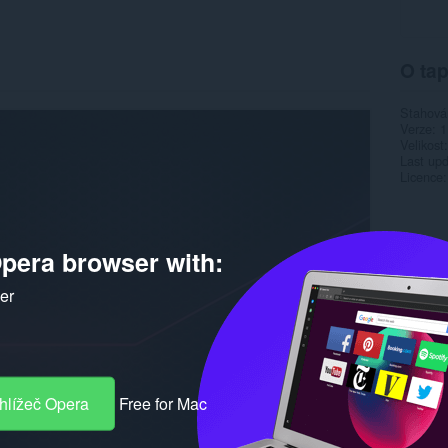
O tap
Stahová
Verze
1
Velikost
Last up
Licence
pera browser with:
ker
hlížeč Opera
Free for Mac