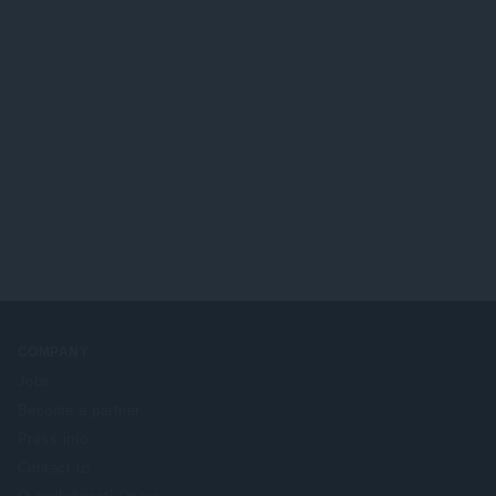
COMPANY
Jobs
Become a partner
Press info
Contact us