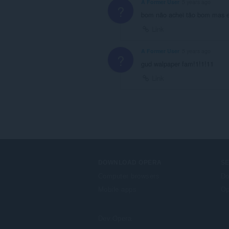
A Former User
5 years ago
?
bom não achei tão bom mas 
Link
A Former User
5 years ago
?
gud walpaper fam!1!1!11
Link
DOWNLOAD OPERA
S
Computer browsers
Do
Mobile apps
Op
Dev.Opera