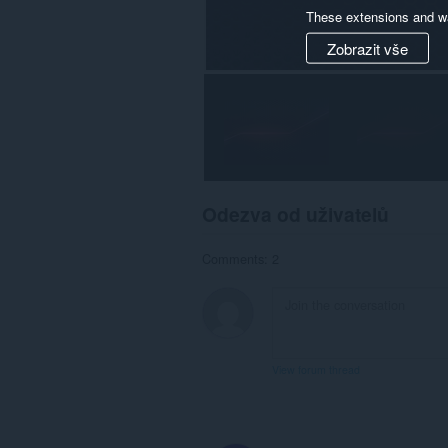
These extensions and wa
Zobrazit vše
Odezva od uživatelů
Comments: 2
View forum thread