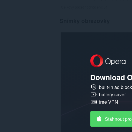
Celkový počet hodnocení:
54
Snímky obrazovky
Download O
built-in ad bloc
battery saver
free VPN
Stáhnout pro