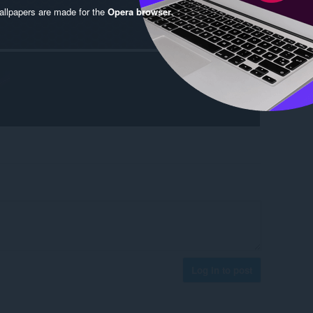
llpapers are made for the
Opera browser
.
Log in to post