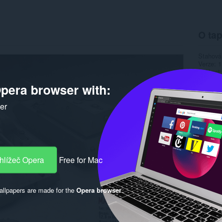
O tap
Stahová
Verze
1
Velikost
Last up
pera browser with:
Licence
ker
hlížeč Opera
Free for Mac
llpapers are made for the
Opera browser
.