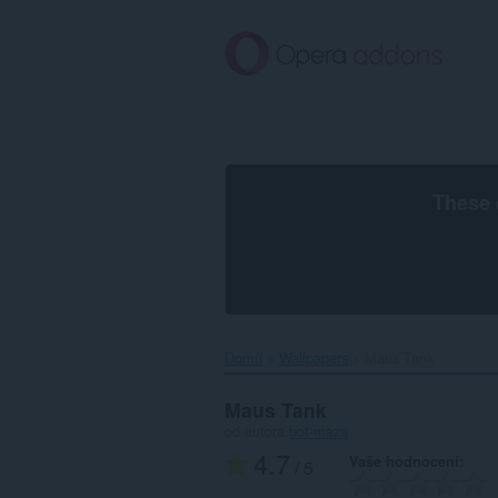
Přejít
přímo
na
hlavní
obsah
These 
Domů
Wallpapers
Maus Tank‎
Maus Tank
od autora
bot-maza
4.7
Vaše hodnocení
/ 5