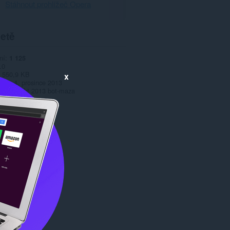
Stáhnout prohlížeč Opera
etě
ní
1 125
.0
550,9 KB
x
date
4. prosince 2013
Copyright 2013 bot-maza