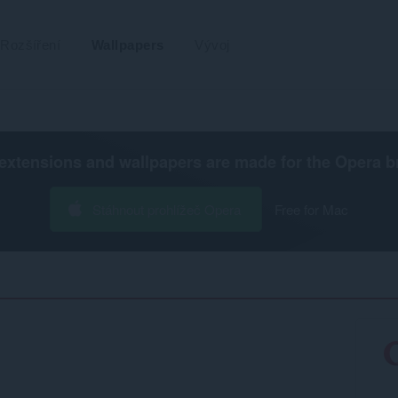
Rozšíření
Wallpapers
Vývoj
extensions and wallpapers are made for the
Opera b
Stáhnout prohlížeč Opera
Free for Mac