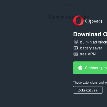
Celkový počet hodnocení:
7
Snímek obrazovky
Download O
built-in ad bloc
battery saver
free VPN
Stáhnout pro
These extensions and wa
Zobrazit vše