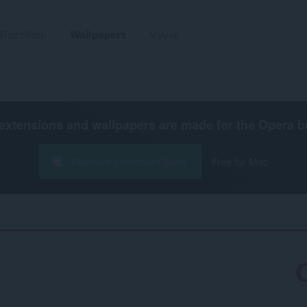
Rozšíření
Wallpapers
Vývoj
extensions and wallpapers are made for the
Opera b
Stáhnout prohlížeč Opera
Free for Mac