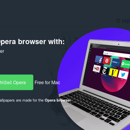
O tap
Stahová
Verze
1
pera browser with:
Velikost
Last up
ker
Licence
hlížeč Opera
Free for Mac
llpapers are made for the
Opera browser
.