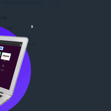
Stáhnout prohlížeč Opera
etě
x
ní
1 919
.0
491,4 KB
date
5. prosince 2013
Copyright 2013 jaymz13