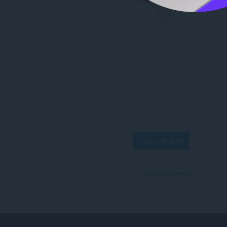
Log in to post
View forum thread